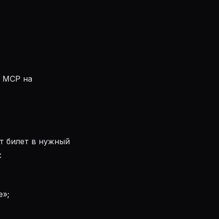
P MCP на
ёт билет в нужный
:
е»;