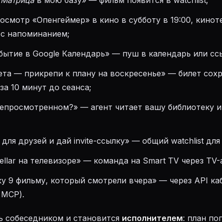
м
Матрица
в мою базу» — фильм появится в watchlist;
осмотр «Опенгеймер» в кино в субботу в 19:00, кино
 с напоминанием;
бытие в Google Календарь» — пуш в календарь или ссыл
ета — прикрепи к плану на воскресенье» — билет сох
за 10 минут до сеанса;
непросмотренном?» — агент читает вашу библиотеку и
для друзей и дай invite-ссылку» — общий watchlist дл
tellar на телевизоре» — команда на Smart TV через TV-
у 9 фильму, который смотрели вчера» — через API ка
 MCP).
ь собеседником и становится
исполнителем
: план по