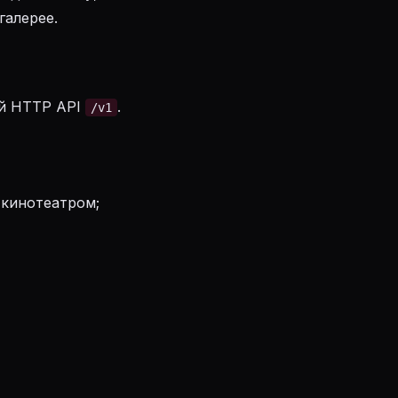
галерее.
ый HTTP API
.
/v1
 кинотеатром;