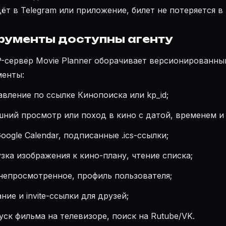
т в Telegram или приложение, билет не потеряется в 
рументы доступны агенту
сервер Movie Planner оборачивает версионированн
менты:
вление по ссылке Кинопоиска или kp_id;
ий просмотр или поход в кино с датой, временем и
ogle Calendar, подписанные .ics-ссылки;
зка изображения к кино-плану, чтение списка;
епросмотренное, профиль пользователя;
ие и invite-ссылки для друзей;
ск фильма на телевизоре, поиск на Rutube/VK.