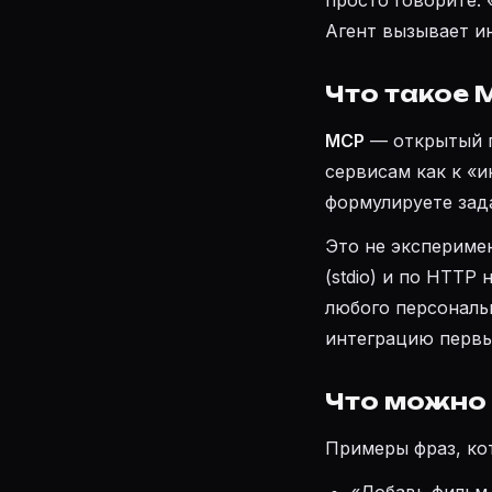
просто говорите: 
Агент вызывает ин
Что такое 
MCP
— открытый п
сервисам как к «
формулируете зада
Это не эксперимен
(stdio) и по HTTP
любого персональ
интеграцию первы
Что можно 
Примеры фраз, ко