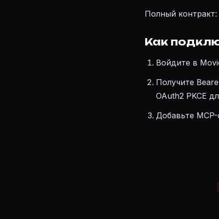
Полный контракт
Как подклю
Войдите в Movi
Получите Beare
OAuth2 PKCE дл
Добавьте MCP-с