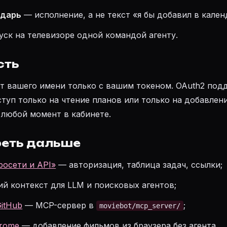
ндарь
— исполнение, а не текст «я бы добавил в кален
ск на телевизоре одной командой агенту.
сть
от вашего имени только с вашим токеном. OAuth2 под
туп только на чтение планов или только на добавлен
 любой момент в кабинете.
реть дальше
осети и API»
— авторизация, таблица задач, ссылки;
й контекст для LLM и поисковых агентов;
itHub
— MCP-сервер в
;
moviebot/mcp_server/
rome
— добавление фильмов из браузера без агента.