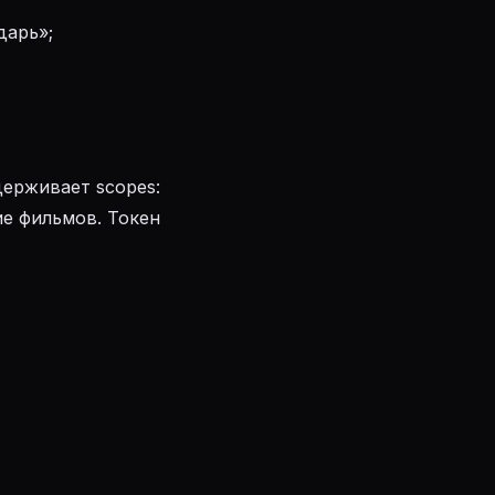
дарь»;
держивает scopes:
ие фильмов. Токен