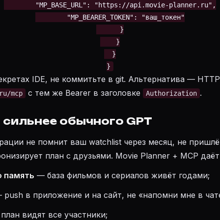
        "MP_BASE_URL": "https://api.movie-planner.ru",

        "MP_BEARER_TOKEN": "ваш_токен"

      }

    }

  }

}
екретах IDE, не коммитьте в git. Альтернатива — HTT
с тем же Bearer в заголовке
.
ru/mcp
Authorization
 сильнее обычного GPT
рации не помнит ваш watchlist через месяц, не пришл
онизирует план с друзьями. Movie Planner + MCP даёт
ю память
— база фильмов и сериалов живёт годами;
 push в приложение и на сайт, не «напомни мне в чат
план видят все участники;