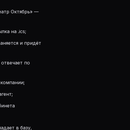
театр Октябрь» —
ка на .ics;
раняется и придёт
 отвечает по
я компании;
агент;
бинета
падает в базу,