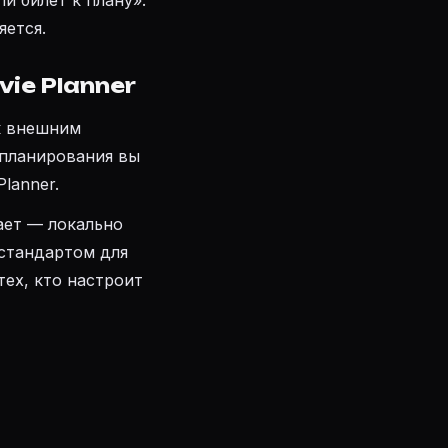
и билет к плану».
яется.
ie Planner
к внешним
 планирования вы
lanner.
ает — локально
 стандартом для
ех, кто настроит