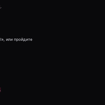
I
.
I», или пройдите

