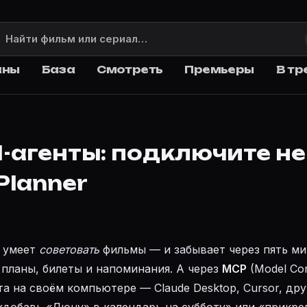
аны
База
Смотреть
Премьеры
В тр
I-агенты: подключите н
Planner
 умеет
советовать
фильмы — и забывает через пять ми
 планы, билеты и напоминания. А через
MCP
(Model Con
а на своём компьютере — Claude Desktop, Cursor, дру