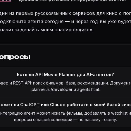
один из первых русскоязычных сервисов для кино с п
Подключите агента сегодня — и через год вы уже буде
значит «сделай в моём планировщике».
вопросы
Есть ли API Movie Planner для AI-агентов?
ер и REST API: поиск фильмов, база, рекомендации. Документ
planner.ru/developer и agents.html.
ожет ли ChatGPT или Claude работать с моей базой кин
нтеграцию агент может искать фильмы, добавлять в watchlist и
вопросы о вашей коллекции — по вашему токену.