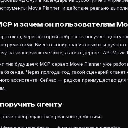
«добавь «Дюну» в календарь на субботу» или «прикреп
струменты Movie Planner, и действие реально выполн
MCP и зачем он пользователям Mov
ротокол, через который нейросеть получает доступ 
инструментам». Вместо копирования ссылок и ручного
чу на человеческом языке, а агент дергает API Movie P
т «на будущее»: MCP-сервер Movie Planner уже работ
 на бэкенде. Через полгода–год такой сценарий станет
ного ассистента. Сейчас — редкое преимущество для т
м.
поручить агенту
торые превращаются в реальные действия: