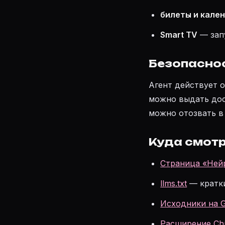
билеты и кале
Smart TV
— запу
Безопасно
Агент действует 
можно выдать дос
можно отозвать в
Куда смот
Страница «Нейр
llms.txt
— кратки
Исходники на G
Расширение Ch