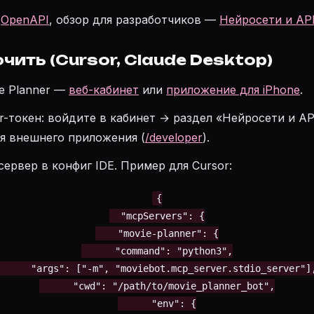
:
OpenAPI
, обзор для разработчиков —
Нейросети и AP
чить (Cursor, Claude Desktop)
e Planner —
веб-кабинет
или
приложение для iPhone
.
r-токен: войдите в кабинет → раздел «Нейросети и AP
я внешнего приложения (
/developer
).
ервер в конфиг IDE. Пример для Cursor:
{

  "mcpServers": {

    "movie-planner": {

      "command": "python3",

      "args": ["-m", "moviebot.mcp_server.stdio_server"],
      "cwd": "/path/to/movie_planner_bot",

      "env": {
