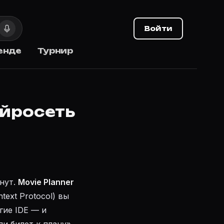
Войти
енде
Турнир
ейросеть
нут.
Movie Planner
text Protocol) вы
гие IDE — и