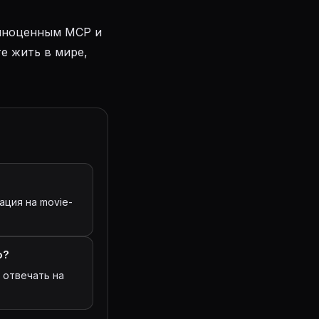
олноценным MCP и
те жить в мире,
ация на movie-
о?
 отвечать на