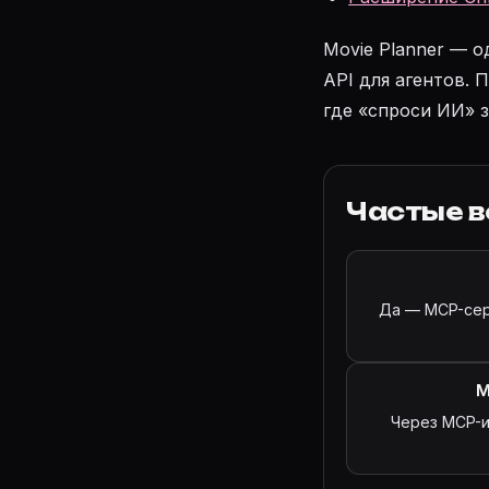
Movie Planner — 
API для агентов. 
где «спроси ИИ» 
Частые 
Да — MCP-серв
М
Через MCP-и