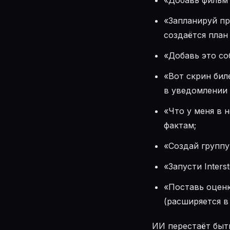
«Добавь филь
«Запланируй пр
создаётся план
«Добавь это со
«Вот скрин бил
в уведомлении 
«Что у меня в 
фактам;
«Создай группу 
«Запусти Inters
«Поставь оценк
(расширяется в
ИИ перестаёт быт