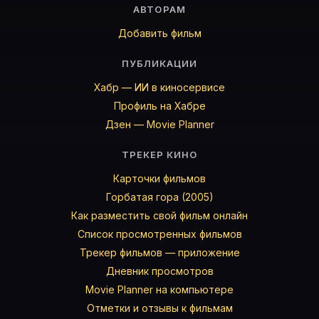
АВТОРАМ
Габриэль Риченс
— Sylvia
Берт Янг
— J.T. Bates
Добавить фильм
Ной Гай
— Tatooed Keg Pumper
ПУБЛИКАЦИИ
Шон Кэнан
— Vincent King
Уильям Форсайт
— Willy
Хабр — ИИ в киносервисе
Кэйн Ходдер
— First Victim
Профиль на Хабре
Won-G
— «Q» (в титрах: Wondgy Bruny)
Дзен — Movie Planner
Тэмми Фелис
— Maddy's Tough Girlfriend
ТРЕКЕР КИНО
Карточки актёров с ролями — на Movie Planner. Доб
Карточки фильмов
Горбатая гора (2005)
Как разместить свой фильм онлайн
Частые вопросы о «Мясорубка»
Список просмотренных фильмов
О чём фильм «Мясорубка» (2007)?
Трекер фильмов — приложение
Группа юных студентов колледжа под руководством 
Дневник просмотров
Какой рейтинг у «Мясорубка» (2007)?
Movie Planner на компьютере
Рейтинг Кинопоиска ★ 4.2 — на странице Мясорубка 
Отметки и отзывы к фильмам
Как отслеживать «Мясорубка» (2007) в Movie Planne