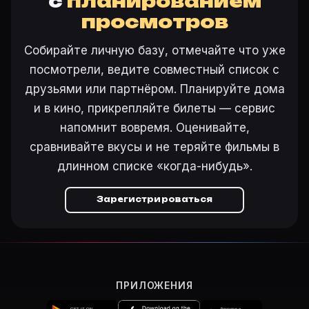
с
планированием
просмотров
Ещё на Movie Planner
Собирайте личную базу, отмечайте что уже
Интересные факты о фильмах
·
Как вести watchlist
·
посмотрели, ведите совместный список с
Другие карточки:
Фильм 77647
·
Фильм 24287
·
Фил
друзьями или партнёром. Планируйте дома
Войти в кабинет
— сохранить «Все хорошо, что хоро
и в кино, прикрепляйте билеты — сервис
напомнит вовремя. Оценивайте,
сравнивайте вкусы и не теряйте фильмы в
длинном списке «когда-нибудь».
Зарегистрироваться
ПРИЛОЖЕНИЯ