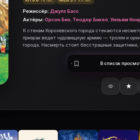
КП 6.6
IMDb 5.7
· 1.6 тыс.
· 5.5 тыс.
Режиссёр:
Джулз Басс
Актёры:
Орсон Бин
,
Теодор Бикел
,
Уильям Кон
К стенам Королевского города стекаются несмет
призрак ведет чудовищную армию — тролли и орки,
Theodore)
города. Насмерть стоят бесстрашные защитники, 
Lieutenant Snaga / Orc Sergeant /…
 Sauron, озвучка
e Witch-King of Angmar, озвучка
В список
просмо
★
ьте «Возвращение короля» в базу и поставьте оценку.
роля»
ойска Повелителя Тьмы. Король-призрак ведет чудовищ