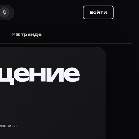
 выхода
Войти
выхода, отзывы.
ы
В тренде
щную армию - тролли и орки, гоблины и назгулы идут
щение
вьте оценку и делитесь списком с друзьями.
 мюзикл