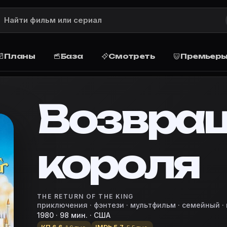
ание, рейтинг, актёры и роли, дата
писание сюжета, рейтинг, жанр, актёры и роли, дата 
)
Планы
База
Смотреть
Премьер
ие и сюжет
ойска Повелителя Тьмы. Король-призрак ведет чудови
 мюзикл.
Возвра
ner
короля
 базу, запланируйте просмотр дома или в кино, поста
vie Planner — кино-планировщик
ение короля»
THE RETURN OF THE KING
приключения · фэнтези · мультфильм · семейный ·
1980 · 98 мин. · США