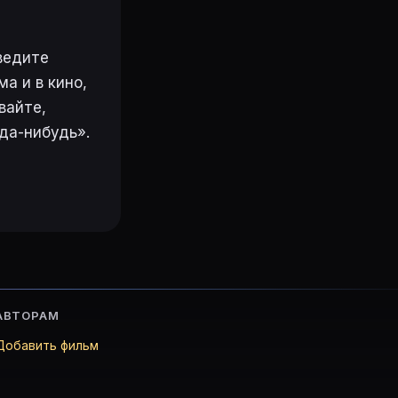
ведите
а и в кино,
вайте,
да-нибудь».
АВТОРАМ
Добавить фильм