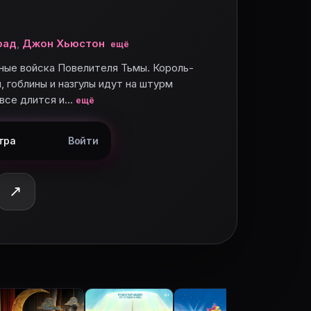
рад
,
Джон Хьюстон
ещё
ные войска Повелителя Тьмы. Король-
 гоблины и назгулы идут на штурм
все длится и…
ещё
тра
Войти
↗
ную армию - тролли и орки, гоблины и назгулы идут 
🎬 Зверопо