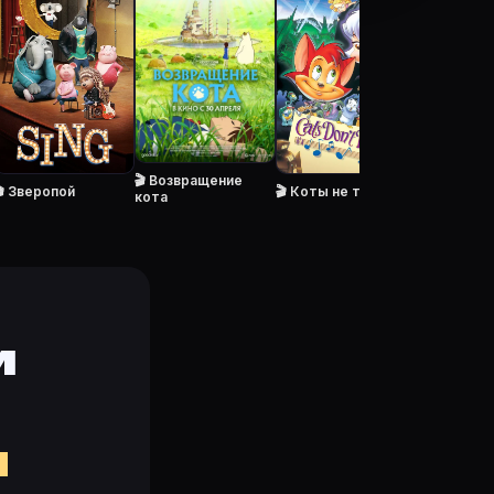
лан просмотра и напоминания — в кабинете и приложе
Baggins, озвучка, Теодор Бикел — Aragorn, озвучка, 
на movie-planner.ru.
🎬 Возвращение
🎬 Коты не танцуют
🎬 Зверопой
кота
и
м