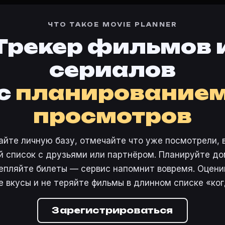
тренде
·
Премьеры
·
Карточки фильмов
ЧТО ТАКОЕ MOVIE PLANNER
 4761860
·
Фильм 447301
Трекер фильмов 
случая» в свою базу.
сериалов
с
планирование
просмотров
айте личную базу, отмечайте что уже посмотрели, 
 список с друзьями или партнёром. Планируйте дом
епляйте билеты — сервис напомнит вовремя. Оцени
е вкусы и не теряйте фильмы в длинном списке «ког
Зарегистрироваться