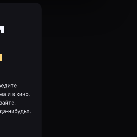
и
м
ведите
а и в кино,
вайте,
да-нибудь».