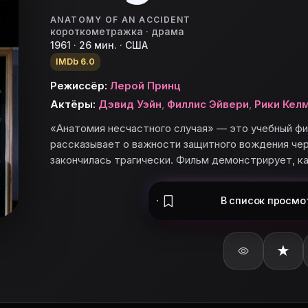
ANATOMY OF AN ACCIDENT
короткометражка · драма
1961 · 26 мин. · США
IMDb 6.0
Режиссёр:
Лерой Принц
ьте «Анатомия несчастного случая» в базу и поставьте
Актёры:
Дэвид Уэйн
,
Филлис Эйвери
,
Рики Кел
стного случая»
«Анатомия несчастного случая» — это учебный фил
рассказывает о важности защитного вождения чер
закончилась трагически. Фильм демонстрирует, к
1961 года, снятый в цвете, который рассказывает о 
)?
1) — на карточке Movie Planner.
В список
просмо
) в Movie Planner?
61)»: описание, жанры, актёры и добавление в свой с
★
ого случая (1961)» снялись: Дэвид Уэйн, Филлис Эйве
 список фильмов?
ie Planner, нажмите «Добавить в базу» или войдите в 