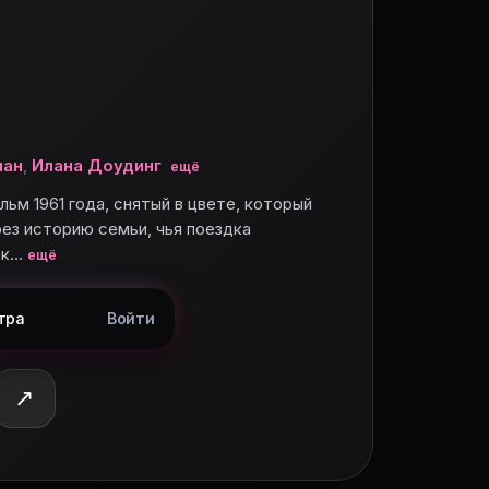
 оценку.
ман
,
Илана Доудинг
ещё
ьм 1961 года, снятый в цвете, который
ез историю семьи, чья поездка
ак…
ещё
важности защитного вождения через историю семьи, ч
тра
Войти
писок. План просмотра и напоминания — в кабинете и 
↗
ри, Рики Келман, Ilana Dowding, Ирен Тедроу. Полный
кабинет на movie-planner.ru.