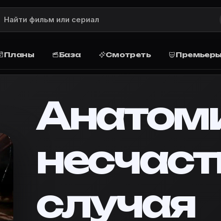
1) — описание, рейтинг, актёры и ро
anner — описание сюжета, рейтинг, жанр, актёры и ро
ая (1961)
Планы
База
Смотреть
Премьер
: описание и сюжет
1961 года, снятый в цвете, который рассказывает о 
Анатом
vie Planner
лучая» в базу, запланируйте просмотр дома или в ки
несчаст
61)»
·
Movie Planner — кино-планировщик
 несчастного случая»
случая