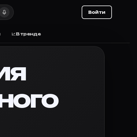
ли, дата выхода
Войти
ли, дата выхода, отзывы.
ы
В тренде
важности защитного вождения через историю семьи, ч
ия
но, поставьте оценку и делитесь списком с друзьями.
ного