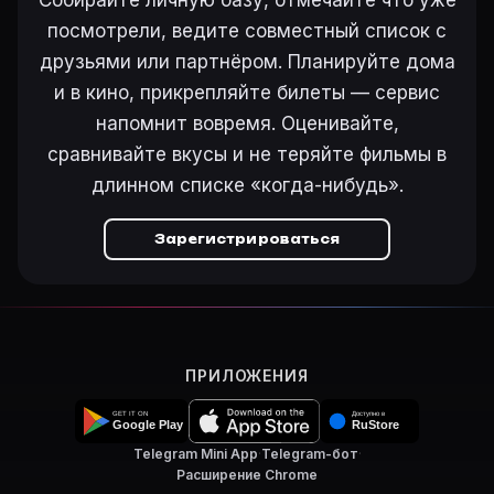
Собирайте личную базу, отмечайте что уже
Режиссёр — Джон Фэрроу. В фильме «Банда Гитлера (1
посмотрели, ведите совместный список с
Как добавить «Банда Гитлера» в свой список фильм
Откройте «Банда Гитлера (1944)» на Movie Planner, 
друзьями или партнёром. Планируйте дома
Как поставить напоминание о премьере «Банда Гитл
и в кино, прикрепляйте билеты — сервис
На карточке «Банда Гитлера (1944)» на Movie Plan
напомнит вовремя. Оценивайте,
сравнивайте вкусы и не теряйте фильмы в
длинном списке «когда-нибудь».
Ещё на Movie Planner
Зарегистрироваться
Интересные факты о фильмах
·
Как вести watchlist
·
Другие карточки:
Фильм 77647
·
Фильм 24287
·
Фил
Войти в кабинет
— сохранить «Банда Гитлера» в сво
ПРИЛОЖЕНИЯ
Telegram Mini App
·
Telegram-бот
·
Расширение Chrome