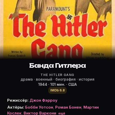
Режиссёр, актёры и роли «Банда 
Режиссёр и актёры:
Джон Фэрроу
(режиссёр)
Бобби Уотсон
Роман Бонен
Martin Kosleck
Victor Varconi
Luis Van Rooten
Банда Гитлера
Алекс Поуп
THE HITLER GANG
Иван Тризо
драма · военный · биография · история
Liesl Handl
1944 · 101 мин. · США
Хелен Тимиг
IMDb 6.8
Райнхольд Шюнцель
Режиссёр:
Джон Фэрроу
Sig Ruman
Актёры:
Бобби Уотсон
,
Роман Бонен
,
Мартин
Александр Гранах
Кослек
,
Виктор Варкони
ещё