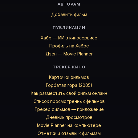
АВТОРАМ
Энрико Рагуса
Джино Перниче
Добавить фильм
Bruno Cirino
ПУБЛИКАЦИИ
Карточки актёров с ролями — на Movie Planner. Добав
Хабр — ИИ в киносервисе
Профиль на Хабре
Дзен — Movie Planner
Частые вопросы о «Daniele e Maria
ТРЕКЕР КИНО
О чём фильм «Daniele e Maria» (1973)?
Запретная любовь между богатым и замкнутым юнош
Карточки фильмов
Дата выхода в мире «Daniele e Maria» (1973)?
Горбатая гора (2005)
Дата выхода в мире: 16.02.1973. Актуальная дата на к
Как разместить свой фильм онлайн
Какой рейтинг у «Daniele e Maria» (1973)?
Список просмотренных фильмов
Актуальный рейтинг Daniele e Maria (1973) — на карт
Трекер фильмов — приложение
Как отслеживать «Daniele e Maria» (1973) в Movie Pla
Дневник просмотров
Откройте карточку «Daniele e Maria (1973)»: описа
Movie Planner на компьютере
Кто актёры в «Daniele e Maria» (1973)?
Отметки и отзывы к фильмам
Режиссёр — Эннио Де Кончини. В фильме «Daniele e 