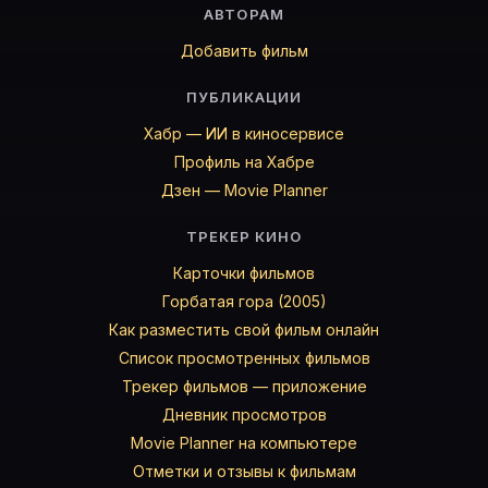
АВТОРАМ
Рей Баумель
Гай Ренни
Добавить фильм
Dick Woody
ПУБЛИКАЦИИ
Уильям Кервин
Malee Plangsri
Хабр — ИИ в киносервисе
Майк Ветро
Профиль на Хабре
Gene Lebeuf
Дзен — Movie Planner
Уильям Фишер
ТРЕКЕР КИНО
Карточки актёров с ролями — на Movie Planner. Доба
Карточки фильмов
Горбатая гора (2005)
Как разместить свой фильм онлайн
Частые вопросы о «Revenge Is My D
Список просмотренных фильмов
О чём фильм «Revenge Is My Destiny» (1971)?
Трекер фильмов — приложение
Ветеран Вьетнама Росс Арчер, потерявший глаз на 
Дневник просмотров
Дата выхода в мире «Revenge Is My Destiny» (1971)?
Movie Planner на компьютере
Дата выхода в мире: 01.01.1971. Актуальная дата на к
Отметки и отзывы к фильмам
Какой рейтинг у «Revenge Is My Destiny» (1971)?