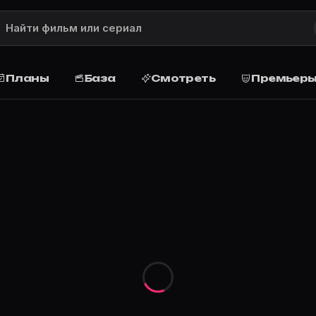
Планы
База
Смотреть
Премьер
сание сюжета, рейтинг, жанр, актёры и роли, дата вы
 и сюжет
олой Хэтфилд, решает отвадить ее от себя фиктивны
азу, запланируйте просмотр дома или в кино, поставь