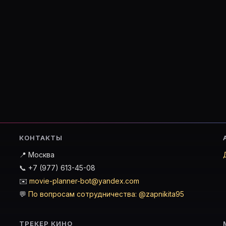
 Planner — кино-планировщик
 и момент»
КОНТАКТЫ
📍 Москва
ьте «Человек и момент» в базу и поставьте оценку.
📞 +7 (977) 613-45-08
нт»
✉️
movie-planner-bot@yandex.com
💬
По вопросам сотрудничества: @zapnikita95
олой Хэтфилд, решает отвадить ее от себя фиктивны
ТРЕКЕР КИНО