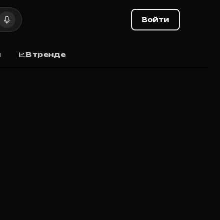
Войти
ы
В тренде
хода, отзывы.
м браком, который приводит к неожиданным последс
те оценку и делитесь списком с друзьями.