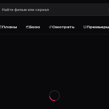
Планы
База
Смотреть
Премьер
ие сюжета, рейтинг, жанр, актёры и роли, дата выхода
жет
m college to be able to go to Europe with her grandfather
, запланируйте просмотр дома или в кино, поставьте о