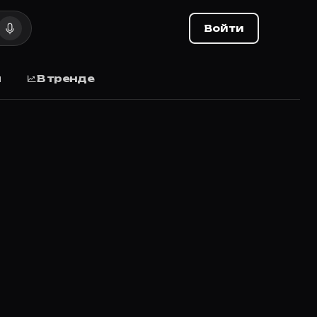
Войти
ы
В тренде
, отзывы.
. When he learns about that, grandpa disinherits Jean and 
ценку и делитесь списком с друзьями.