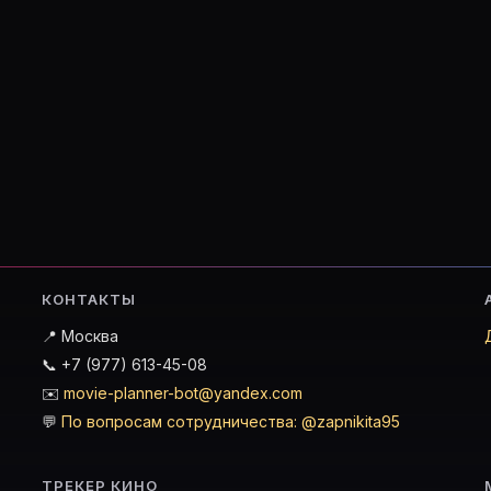
nner — кино-планировщик
 Girl»
КОНТАКТЫ
те «Grandpa's Girl» в базу и поставьте оценку.
📍 Москва
📞 +7 (977) 613-45-08
✉️
movie-planner-bot@yandex.com
m college to be able to go to Europe with her grandfather.
💬
По вопросам сотрудничества: @zapnikita95
точке «Grandpa's Girl (1924)» на Movie Planner.
ТРЕКЕР КИНО