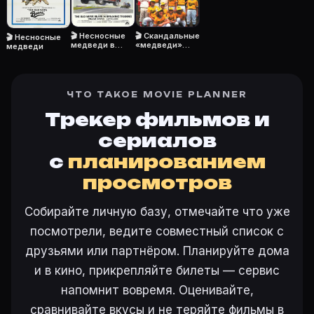
Режиссёр — Уильям Эшер. В сериале «Несносные медве
Как добавить «Несносные медведи» в свой список
🎬 Скандальные
🎬 Несносные
Откройте «Несносные медведи (1979)» на Movie Plan
🎬 Несносные
«медведи»
медведи в
медведи
едут в Японию
перерыве
Как поставить напоминание о премьере «Несносные
между
На карточке «Несносные медведи (1979)» на Movie 
тренировками
ЧТО ТАКОЕ MOVIE PLANNER
Трекер фильмов и
сериалов
Ещё на Movie Planner
с
планированием
Интересные факты о фильмах
·
Как вести watchlist
·
просмотров
Другие карточки:
Фильм 77647
·
Фильм 24287
·
Фил
Войти в кабинет
— сохранить «Несносные медведи» 
Собирайте личную базу, отмечайте что уже
посмотрели, ведите совместный список с
друзьями или партнёром. Планируйте дома
и в кино, прикрепляйте билеты — сервис
напомнит вовремя. Оценивайте,
сравнивайте вкусы и не теряйте фильмы в