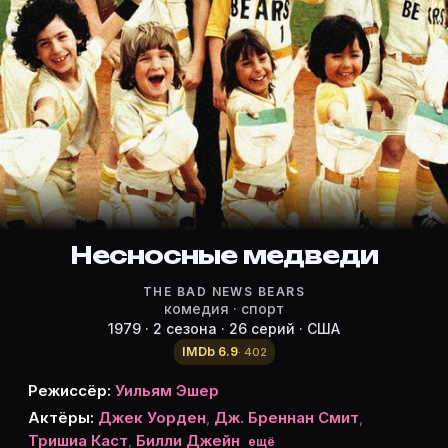
Режиссёр, актёры и роли «Несно
Режиссёр и актёры:
Уильям Эшер
(режиссёр)
Джек Уорден
— Morris Buttermaker
J. Brennan Smith
— Mike Engelberg
Тришиа Каст
— Amanda Wurlitzer
Билли Джейн
— Rudi Stein
Sparky Marcus
Несносные медведи
— Leslie Ogilvie
Кори Фельдман
— Regi Tower
THE BAD NEWS BEARS
Меено Пелусе
— Tanner Boyle
комедия · спорт
Кристофф Ст. Джон
— Ahmad Abdul Rahim
1979 · 2 сезона · 26 серий · США
Шэйн Баттерворф
— Timmy Lupus
IMDb 6.9
· 402
Кэтрин Хикс
— Dr. Emily Rappant
Режиссёр:
Уильям Эшер
Phillip R. Allen
— Roy Turner
Актёры:
Джек Уорден
,
Дж. Бреннан Смит
,
Рэд Дейли
— Josh
Тришиа Каст
,
Билли Джейн
ещё