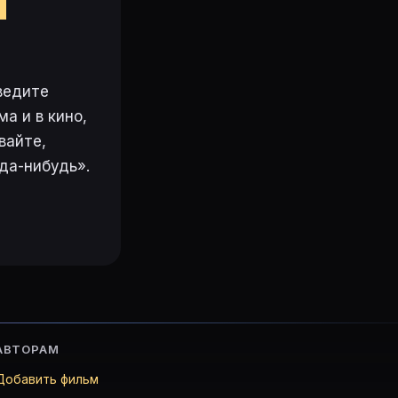
м
 и напоминания — в кабинете и приложении.
mi Kennedy, Гарри О’Рейли. Полный состав с ролями и 
ведите
а и в кино,
er.ru.
вайте,
да-нибудь».
ходе (24.09.1991).
АВТОРАМ
Добавить фильм