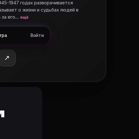
945-1947 годах разворачивается
зывает о жизни и судьбах людей в
 за его…
ещё
тра
Войти
↗
нная драма. Сериал рассказывает о жизни и судьбах л
и