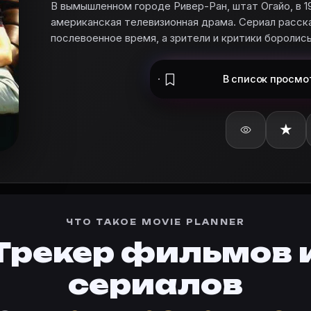
В вымышленном городе Ривер-Ран, штат Огайо, в 1
американская телевизионная драма. Сериал расска
послевоенное время, а зрители и критики боролись
В список
просмо
★
те «В тылу» в базу и поставьте оценку.
ЧТО ТАКОЕ MOVIE PLANNER
-1947 годах разворачивается американская телевизио
Трекер фильмов 
рточке «В тылу (1991)» на Movie Planner.
сериалов
 Planner.