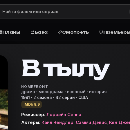
, актёры и роли, дата выхода
та, рейтинг, жанр, актёры и роли, дата выхода, отзы
Планы
База
Смотреть
Премьер
-1947 годах разворачивается американская телевизио
В тылу
HOMEFRONT
ируйте просмотр дома или в кино, поставьте оценку и
драма · мелодрама · военный · история
 кино-планировщик
1991 · 2 сезона · 42 серии · США
IMDb 8.9
Режиссёр:
Лоррэйн Сенна
Актёры:
Кайл Чендлер
,
Сэмми Дэвис
,
Кен Дже