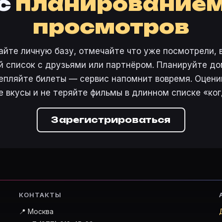
с
планирование
, актёры и добавление в свой список. План просмотра
просмотров
 снялись: Кайл Чендлер, Сэмми Дэвис, Ken Jenkins, Mi
айте личную базу, отмечайте что уже посмотрели, 
 список с друзьями или партнёром. Планируйте дом
Добавить в базу» или войдите в кабинет на movie-plann
епляйте билеты — сервис напомнит вовремя. Оцени
1)?
е вкусы и не теряйте фильмы в длинном списке «ког
е кнопку с колокольчиком — пришлём напоминание о вы
Зарегистрироваться
тренде
·
Премьеры
·
Карточки фильмов
 4761860
·
Фильм 447301
КОНТАКТЫ
📍 Москва