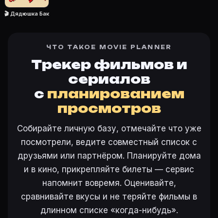
🎬 Дядюшка Бак
Ещё на Movie Planner
ЧТО ТАКОЕ MOVIE PLANNER
Интересные факты о фильмах
·
Как вести watchlist
·
Трекер фильмов и
Другие карточки:
Горбатая гора (2005)
·
Эротически
сериалов
Войти в кабинет
— сохранить «Дядюшка Бак» в свою
с
планированием
просмотров
Собирайте личную базу, отмечайте что уже
посмотрели, ведите совместный список с
друзьями или партнёром. Планируйте дома
и в кино, прикрепляйте билеты — сервис
напомнит вовремя. Оценивайте,
сравнивайте вкусы и не теряйте фильмы в
длинном списке «когда-нибудь».