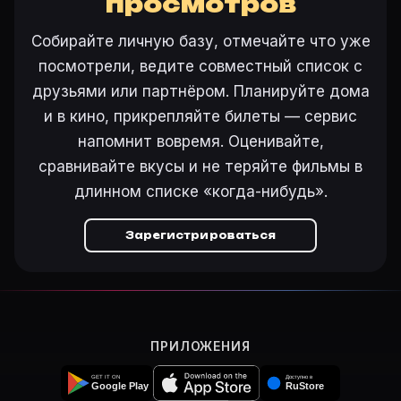
просмотров
Откройте «Всё лучшее в тебе (2002)» на Movie Plann
Собирайте личную базу, отмечайте что уже
посмотрели, ведите совместный список с
Ещё на Movie Planner
друзьями или партнёром. Планируйте дома
и в кино, прикрепляйте билеты — сервис
Интересные факты о фильмах
·
Как вести watchlist
·
Другие карточки:
Горбатая гора (2005)
·
Эротически
напомнит вовремя. Оценивайте,
Войти в кабинет
— сохранить «Всё лучшее в тебе» в
сравнивайте вкусы и не теряйте фильмы в
длинном списке «когда-нибудь».
Зарегистрироваться
ПРИЛОЖЕНИЯ