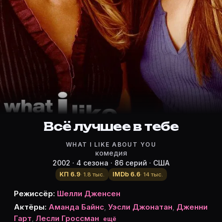
Режиссёр, актёры и роли «Всё луч
Режиссёр и актёры:
Шелли Дженсен
(режиссёр)
Аманда Байнс
— Holly Tyler
Уэсли Джонатан
— Gary Thorpe
Дженни Гарт
— Valerie Tyler
Лесли Гроссман
— Lauren
Эллисон Мунн
Всё лучшее в тебе
— Tina Haven
Nick Zano
— Vince
WHAT I LIKE ABOUT YOU
Майкл МакМиллиан
— Henry Gibson
комедия
Саймон Рекс
— Jeff
2002 · 4 сезона · 86 серий · США
Девид де Латур
— Ben Sheffield
КП 6.9
IMDb 6.6
· 1.8 тыс.
· 14 тыс.
Дэн Кортезе
— Vic Meladeo
Режиссёр:
Шелли Дженсен
Эдвард Керр
— Rick
Актёры:
Аманда Байнс
,
Уэсли Джонатан
,
Дженни
Стивен Данэм
— Peter
Гарт
,
Лесли Гроссман
ещё