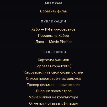
АВТОРАМ
Ханс Випрехтигер
— Pier
Дьёрдь Черхальми
— Roderich
Добавить фильм
Henning Heers
— Philipp Der Blasse
ПУБЛИКАЦИИ
Géza Ferdinándy
— Egbert der Gaukler
Ференц Зентаи
— Güldewein
Хабр — ИИ в киносервисе
Ференц Барачи
— Jan de Cock
Профиль на Хабре
Тибор Форгач
— Ritter Ysbrand
Дзен — Movie Planner
Карточки актёров с ролями — на Movie Planner. Доб
ТРЕКЕР КИНО
Карточки фильмов
Горбатая гора (2005)
Частые вопросы о «Флорис фон Р
Как разместить свой фильм онлайн
О чём сериал «Флорис фон Роземунд» (1975)?
Список просмотренных фильмов
Флорис фон Роземунд (1975) · комедия · Нидерланды
Трекер фильмов — приложение
Какой рейтинг у «Флорис фон Роземунд» (1975)?
Дневник просмотров
Актуальный рейтинг Флорис фон Роземунд (1975) — н
Movie Planner на компьютере
Как отслеживать «Флорис фон Роземунд» (1975) в Mo
Отметки и отзывы к фильмам
Откройте карточку «Флорис фон Роземунд (1975)»: 