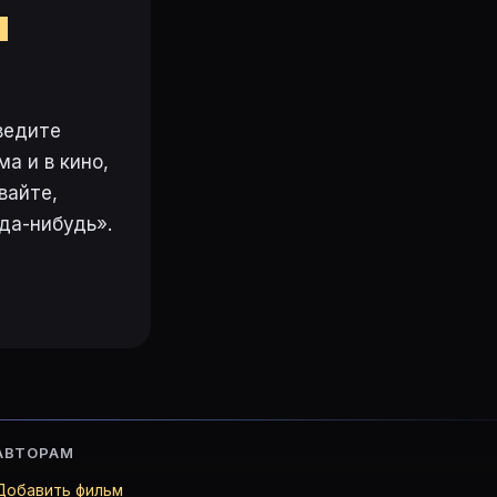
м
ведите
а и в кино,
вайте,
да-нибудь».
АВТОРАМ
Добавить фильм