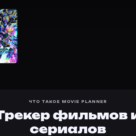
ители Египта забавлялись тем, что устраивали между
ные монстры (2000) на Movie Planner.
Movie Planner?
 описание, жанры, актёры и добавление в свой списо
Сюнсукэ Кадзама — Yugi Mutou, озвучка, Maki Saito — 
ок фильмов?
lanner, нажмите «Добавить в базу» или войдите в каби
тренде
·
Премьеры
·
Карточки фильмов
 4761860
·
Фильм 447301
ы» в свою базу.
ЧТО ТАКОЕ MOVIE PLANNER
Трекер фильмов 
сериалов