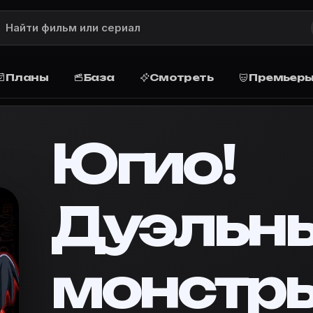
 описание, рейтинг, актёры и роли,
r — описание сюжета, рейтинг, жанр, актёры и роли, 
(2000)
Планы
База
Смотреть
Премьер
писание и сюжет
вители Египта забавлялись тем, что устраивали межд
ниме.
Югио!
 Planner
Дуэльн
ы» в базу, запланируйте просмотр дома или в кино, п
»
·
Movie Planner — кино-планировщик
онстры»
монстр