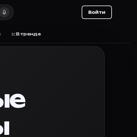
 дата выхода
Войти
дата выхода, отзывы.
ы
В тренде
у собой магические поединки, которые получили наз
ые
оставьте оценку и делитесь списком с друзьями.
ы