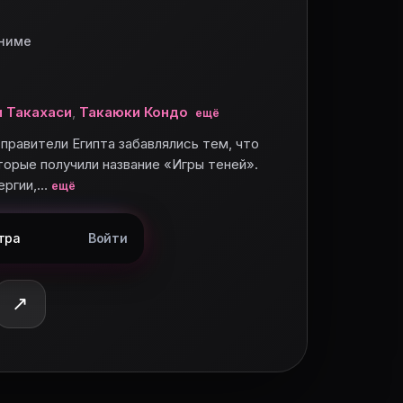
аниме
 Такахаси
,
Такаюки Кондо
ещё
правители Египта забавлялись тем, что
орые получили название «Игры теней».
ергии,…
ещё
тра
Войти
↗
нку.