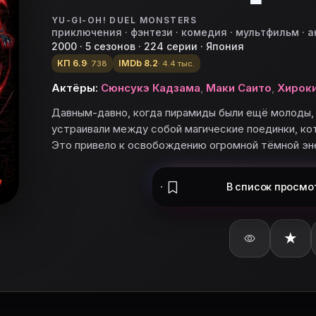
YU-GI-OH! DUEL MONSTERS
приключения · фэнтези · комедия · мультфильм · 
2000 · 5 сезонов · 224 серии · Япония
КП 6.9
IMDb 8.2
· 738
· 4.4 тыс.
Актёры:
Сюнсукэ Кадзама
,
Маки Саито
,
Хироки
Давным-давно, когда пирамиды были ещё молоды, 
устраивали между собой магические поединки, кот
рах: Haruhi Terada)
Это привело к освобождению огромной тёмной эн
В список
просмо
omimer, озвучка
★
ьте «Югио! Дуэльные монстры» в базу и поставьте оце
е монстры»