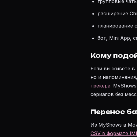
групповые чаты
расширение Chr
планирование с
бот, Mini App, 
Кому подой
Если вы живёте в 
но и напоминания,
трекера
. MyShows
сериалов без мес
Перенос б
Из MyShows в Mov
CSV в формате IM