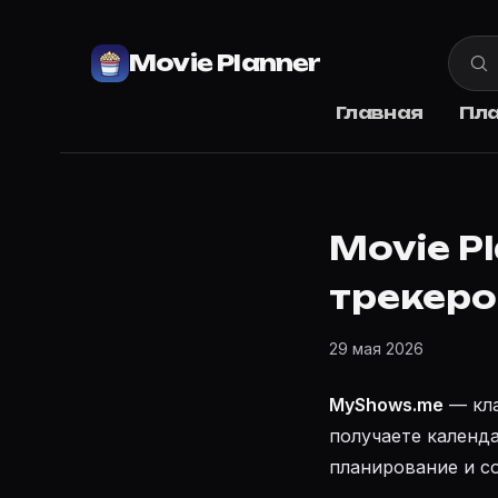
Movie Planner
Главная
Пл
Movie P
трекеро
29 мая 2026
MyShows.me
— кла
получаете календ
планирование и с