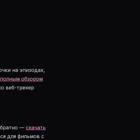
очки на эпизодах,
полным обзором
ко веб-трекер
Обратно —
скачать
ся для фильмов с