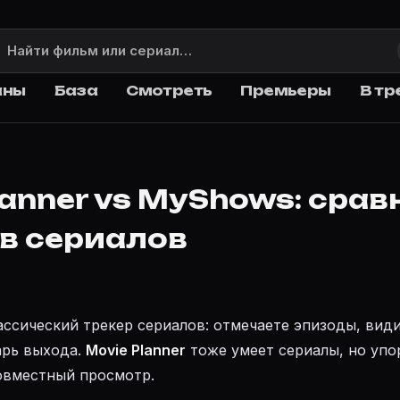
аны
База
Смотреть
Премьеры
В тр
lanner vs MyShows: срав
в сериалов
ссический трекер сериалов: отмечаете эпизоды, види
арь выхода.
Movie Planner
тоже умеет сериалы, но упор
овместный просмотр.