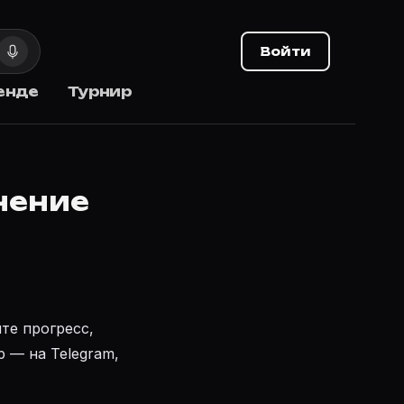
Войти
енде
Турнир
нение
те прогресс,
 — на Telegram,