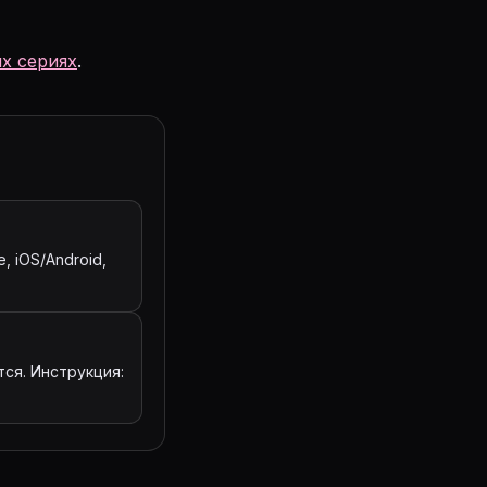
х сериях
.
, iOS/Android,
ся. Инструкция: