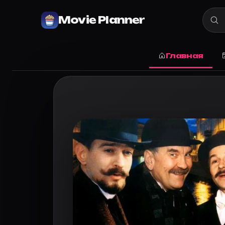
Империя под ударом (2000) — опи
Movie Planner
Сериал
«Империя под ударом» на Movie Planner — 
Movie Planner
›
Сериалы
›
Империя под ударом (200
Главная
Империя под ударом (2000): описан
В центре повествования противостояние сыщика цар
Жанр:
криминал, детектив, боевик, история.
Страна:
Россия.
Рейтинг Кинопоиска:
7.5
«Империя под ударом» в Movie Plan
Откройте карточку: добавьте «Империя под ударом» в
Перейти к карточке «Империя под ударом (2000)»
·
Mo
Режиссёр, актёры и роли «Империя
Режиссёр и актёры:
Андрей Малюков
(режиссёр)
Игорь Ливанов
— следователь Павел Нестерович Пу