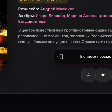
КП 7.5
IMDb 6.9
· 12 тыс.
· 118
Режиссёр:
Андрей Малюков
Актёры:
Игорь Ливанов
,
Марина Александрова
Богданов
ещё
В центре повествования противостояние сыщика ц
революционных элементов, желающих Российской 
никогда больше не существовала. Однако на их пу
игорий Андреевич
В список
просмо
ерал-майор Волков
★
ьте «Империя под ударом» в базу и поставьте оценку.
даром»