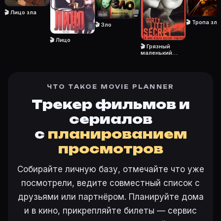
Режиссёр — Rob Fresco. В фильме «Лицо зла (1996)»
🎬 Лицо зла
Как добавить «Лицо зла» в свой список фильмов?
🎬 Тропа зла
🎬 Зло
Откройте «Лицо зла (1996)» на Movie Planner, нажми
Как поставить напоминание о премьере «Лицо зла» 
🎬 Лицо
🎬 Грязный
На карточке «Лицо зла (1996)» на Movie Planner на
маленький
секрет
ЧТО ТАКОЕ MOVIE PLANNER
Ещё на Movie Planner
Трекер фильмов и
Интересные факты о фильмах
·
Как вести watchlist
·
сериалов
Другие карточки:
Фильм 77647
·
Фильм 24287
·
Фил
с
планированием
Войти в кабинет
— сохранить «Лицо зла» в свою баз
просмотров
Собирайте личную базу, отмечайте что уже
посмотрели, ведите совместный список с
друзьями или партнёром. Планируйте дома
и в кино, прикрепляйте билеты — сервис