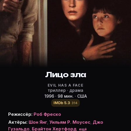
Режиссёр, актёры и роли «Лицо зл
Режиссёр и актёры:
Rob Fresco
(режиссёр)
Шон Янг
— Gwen McGerrall
Уильям Р. Моусес
— Tom
Джо Гузальдо
— Radacek
Брайтон Хертфорд
— Bria
Челси Росс
— McGarrell
Лицо зла
Морган МакКейб
— Kohler
EVIL HAS A FACE
Кейт Баддек
— Ellen
триллер · драма
Мэри Сейбл
— Degattis
1996 · 98 мин. · США
Джейсон Уэллс
— Skullington
IMDb 5.3
· 314
Дик Кьюсак
— Lester
Режиссёр:
Роб Фреско
Сюзанн Петри
— Phyliss
Актёры:
Шон Янг
,
Уильям Р. Моусес
,
Джо
Майкл Хулихан
— Captain
Гузальдо
,
Брайтон Хертфорд
ещё