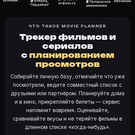
зеленый
🎬 Вперед,
Режиссёр — Бернар Бордери. В фильме «Как же так! 
любовник
🎬 Прекрасная
асфальте
малыш
Пардайан!
американка
Как добавить «Как же так!» в свой список фильмов?
Откройте «Как же так! (1960)» на Movie Planner, наж
Как поставить напоминание о премьере «Как же так!
ЧТО ТАКОЕ MOVIE PLANNER
На карточке «Как же так! (1960)» на Movie Planner
Трекер фильмов и
сериалов
с
планированием
Ещё на Movie Planner
просмотров
Интересные факты о фильмах
·
Как вести watchlist
·
Собирайте личную базу, отмечайте что уже
Другие карточки:
Горбатая гора (2005)
·
Эротически
посмотрели, ведите совместный список с
Войти в кабинет
— сохранить «Как же так!» в свою б
друзьями или партнёром. Планируйте дома
и в кино, прикрепляйте билеты — сервис
напомнит вовремя. Оценивайте,
сравнивайте вкусы и не теряйте фильмы в
длинном списке «когда-нибудь».