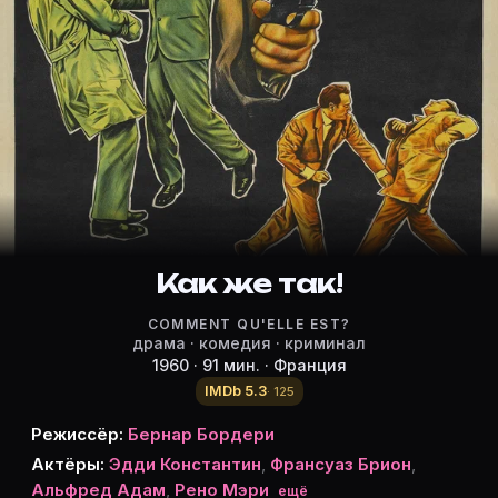
Режиссёр, актёры и роли «Как же 
Режиссёр и актёры:
Бернар Бордери
(режиссёр)
Эдди Константин
Франсуаз Брион
Альфред Адам
Рено Мэри
Робер Берри
Как же так!
Николя Фогель
COMMENT QU'ELLE EST?
Франсуаз Прево
драма · комедия · криминал
Андре Люге
1960 · 91 мин. · Франция
Фабьен Дали
IMDb 5.3
· 125
Жак Сейлер
Режиссёр:
Бернар Бордери
Анри Коган
Актёры:
Эдди Константин
,
Франсуаз Брион
,
Билли Кирнс
Альфред Адам
,
Рено Мэри
ещё