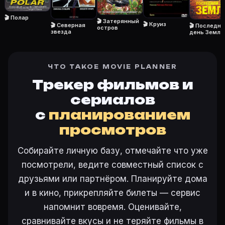
🎬 Полар
🎬 Затерянный
🎬 Круиз
🎬 Северная
🎬 Последни
остров
звезда
день Земли
ЧТО ТАКОЕ MOVIE PLANNER
Трекер фильмов и
сериалов
с
планированием
просмотров
Собирайте личную базу, отмечайте что уже
посмотрели, ведите совместный список с
друзьями или партнёром. Планируйте дома
и в кино, прикрепляйте билеты — сервис
напомнит вовремя. Оценивайте,
сравнивайте вкусы и не теряйте фильмы в