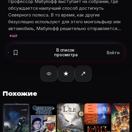
Откройте карточку «Завоевание полюса (1912)»: оп
Профессор Мабулофф выступает на собрании, где
обсуждается наилучший способ достигнуть
Кто актёры в «Завоевание полюса» (1912)?
Северного полюса. В то время, как другие
Режиссёр — Жорж Мельес. В фильме «Завоевание полю
безуспешно используют для этого монгольфьер или
Как добавить «Завоевание полюса» в свой список 
автомобиль, Мабулофф решительно отправляется…
Откройте «Завоевание полюса (1912)» на Movie Plann
ещё
В список
Войти
просмотра
Ещё на Movie Planner
Интересные факты о фильмах
·
Как вести watchlist
·
★
↗
Другие карточки:
Горбатая гора (2005)
·
Эротически
Войти в кабинет
— сохранить «Завоевание полюса» 
Похожие