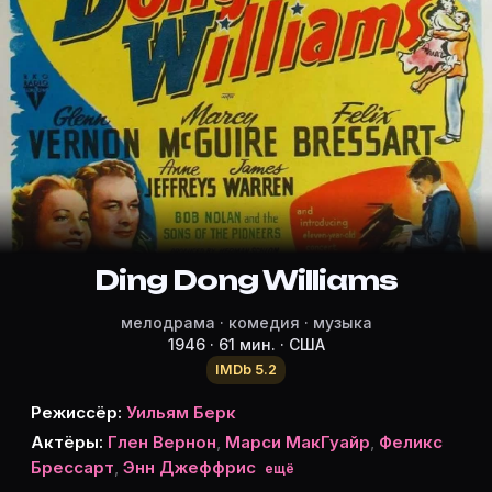
Режиссёр, актёры и роли «Ding Don
Режиссёр и актёры:
Уильям Берк
(режиссёр)
Glen Vernon
Марси МакГуайр
Felix Bressart
Энн Джеффрис
Джеймс Уоррен
Ding Dong Williams
Уильям Б. Дэвидсон
мелодрама · комедия · музыка
Tommy Noonan
1946 · 61 мин. · США
Cliff Nazarro
IMDb 5.2
Ruth Lee
Джейсон Робардс ст.
Режиссёр:
Уильям Берк
Bob Nolan
Актёры:
Глен Вернон
,
Марси МакГуайр
,
Феликс
Sons of the Pioneers
Брессарт
,
Энн Джеффрис
ещё