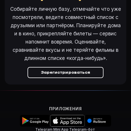
Режиссёр — Уильям Берк. В фильме «Ding Dong Willia
Как добавить «Ding Dong Williams» в свой список ф
Собирайте личную базу, отмечайте что уже
Откройте «Ding Dong Williams (1946)» на Movie Plann
посмотрели, ведите совместный список с
Как поставить напоминание о премьере «Ding Dong W
друзьями или партнёром. Планируйте дома
На карточке «Ding Dong Williams (1946)» на Movie 
и в кино, прикрепляйте билеты — сервис
напомнит вовремя. Оценивайте,
сравнивайте вкусы и не теряйте фильмы в
Ещё на Movie Planner
длинном списке «когда-нибудь».
Интересные факты о фильмах
·
Как вести watchlist
·
Зарегистрироваться
Другие карточки:
Горбатая гора (2005)
·
Эротически
Войти в кабинет
— сохранить «Ding Dong Williams» в
ПРИЛОЖЕНИЯ
Telegram Mini App
·
Telegram-бот
·