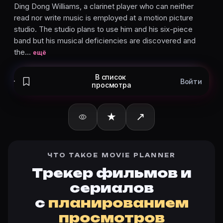
Richard Korbel
Ding Dong Williams, a clarinet player who can neither
Боб Элден
read nor write music is employed at a motion picture
Фред Олдрич
studio. The studio plans to use him and his six-piece
Константин Бакалейникофф
band but his musical deficiencies are discovered and
Карточки актёров с ролями — на Movie Planner. Доба
the…
ещё
В список
Войти
просмотра
Частые вопросы о «Ding Dong Willi
О чём фильм «Ding Dong Williams» (1946)?
★
↗
Ding Dong Williams, a clarinet player who can neither rea
Дата выхода в мире «Ding Dong Williams» (1946)?
Дата выхода в мире: 15.04.1946. Актуальная дата на к
ЧТО ТАКОЕ MOVIE PLANNER
Какой рейтинг у «Ding Dong Williams» (1946)?
Трекер фильмов и
Актуальный рейтинг Ding Dong Williams (1946) — на к
сериалов
Как отслеживать «Ding Dong Williams» (1946) в Movie
с
планированием
Откройте карточку «Ding Dong Williams (1946)»: оп
Кто актёры в «Ding Dong Williams» (1946)?
просмотров