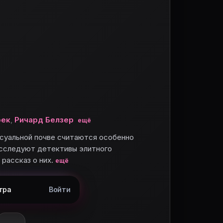
рек
,
Ричард Белзер
ещё
суальной почве считаются особенно
сследуют детективы элитного
рассказ о них.
ещё
тра
Войти
поставьте оценку.