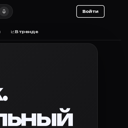
тёры и роли, дата выхода
Войти
ёры и роли, дата выхода, отзывы.
ы
В тренде
е подобные преступления расследуют детективы элитн
.
или в кино, поставьте оценку и делитесь списком с д
льный