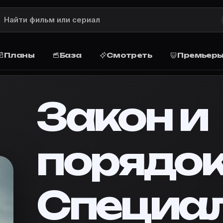
пус (1999) — описание, рейтинг, ак
Movie Planner — описание сюжета, рейтинг, жанр, акт
ьный корпус (1999)
Планы
База
Смотреть
Премьер
ус (1999): описание и сюжет
льной почве считаются особенно тяжкими. В Нью-Йорк
Закон и
ус» в Movie Planner
порядок
иальный корпус» в базу, запланируйте просмотр дома 
орпус (1999)»
·
Movie Planner — кино-планировщик
порядок. Специальный корпус»
Специа