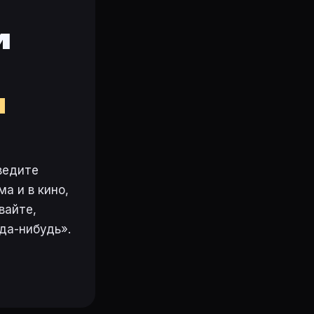
и
м
ведите
а и в кино,
вайте,
да-нибудь».