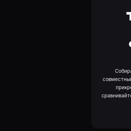
Собир
совместный
прикр
сравнивайт