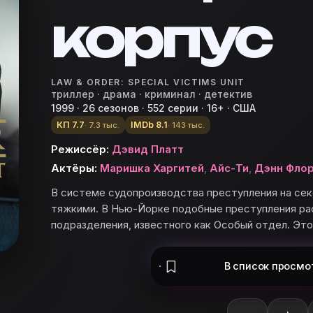
корпус
LAW & ORDER: SPECIAL VICTIMS UNIT
триллер · драма · криминал · детектив
1999 · 26 сезонов · 552 серии · 16+ · США
КП 7.7
IMDb 8.1
· 7.3 тыс.
· 143 тыс.
r.
Режиссёр:
Дэвид Платт
Актёры:
Маришка Харгитей
,
Айс-Ти
,
Дэнн Фло
В системе судопроизводства преступления на сек
тяжкими. В Нью-Йорке подобные преступления ра
подразделения, известного как Особый отдел. Это 
s
В список
просмо
ьте «Закон и порядок. Специальный корпус» в базу и 
к. Специальный корпус»