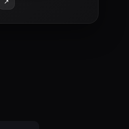
↗
е подобные преступления расследуют детективы элитн
в свой список. План просмотра и напоминания — в ка
— Detective Olivia Benson, Айс-Ти — Detective Odafin 
йдите в кабинет на movie-planner.ru.