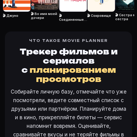
Кто актёры в «Стефани Дэли» (2006)?
Режиссёр — Хилари Брауэр. В фильме «Стефани Дэли 
🎬 Во имя моей
🎬 Сестра м
🎬 Джуно
🎬
🎬 Сокровище
Как добавить «Стефани Дэли» в свой список фильм
дочери
сестра
Соединенные
штаты
Откройте «Стефани Дэли (2006)» на Movie Planner, н
Лиланда
Как поставить напоминание о премьере «Стефани Д
На карточке «Стефани Дэли (2006)» на Movie Plann
ЧТО ТАКОЕ MOVIE PLANNER
Трекер фильмов и
сериалов
Ещё на Movie Planner
с
планированием
просмотров
Интересные факты о фильмах
·
Как вести watchlist
·
Другие карточки:
Фильм 77647
·
Фильм 24287
·
Фил
Собирайте личную базу, отмечайте что уже
Войти в кабинет
— сохранить «Стефани Дэли» в сво
посмотрели, ведите совместный список с
друзьями или партнёром. Планируйте дома
и в кино, прикрепляйте билеты — сервис
напомнит вовремя. Оценивайте,
сравнивайте вкусы и не теряйте фильмы в