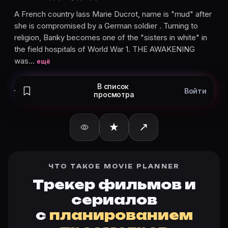
Вирджиния Джолли
— в титрах не указан
Anna Kaloustian
— в титрах не указан
A French country lass Marie Ducrot, name is "mud" after
she is compromised by a German soldier . Turning to
Джин Лэвэрти
— Bar Maid, в титрах не указан
religion, Banky becomes one of the "sisters in white" in
Карточки актёров с ролями — на Movie Planner. Доб
the field hospitals of World War 1. THE AWAKENING
was…
ещё
Частые вопросы о «Пробуждение»
В список
Войти
просмотра
О чём фильм «Пробуждение» (1928)?
A French country lass Marie Ducrot, name is "mud" after s
★
↗
Какой рейтинг у «Пробуждение» (1928)?
Актуальный рейтинг Пробуждение (1928) — на карточ
Как отслеживать «Пробуждение» (1928) в Movie Pla
Откройте карточку «Пробуждение (1928)»: описание
ЧТО ТАКОЕ MOVIE PLANNER
Кто актёры в «Пробуждение» (1928)?
Трекер фильмов и
Режиссёр — Victor Fleming. В фильме «Пробуждение 
сериалов
Как добавить «Пробуждение» в свой список фильм
с
планированием
Откройте «Пробуждение (1928)» на Movie Planner, на