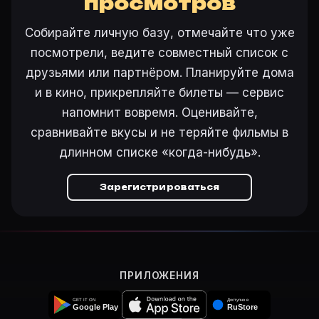
просмотров
Собирайте личную базу, отмечайте что уже
Ещё на Movie Planner
посмотрели, ведите совместный список с
друзьями или партнёром. Планируйте дома
Интересные факты о фильмах
·
Как вести watchlist
·
и в кино, прикрепляйте билеты — сервис
Другие карточки:
Горбатая гора (2005)
·
Эротически
Войти в кабинет
— сохранить «Пробуждение» в сво
напомнит вовремя. Оценивайте,
сравнивайте вкусы и не теряйте фильмы в
длинном списке «когда-нибудь».
Зарегистрироваться
ПРИЛОЖЕНИЯ