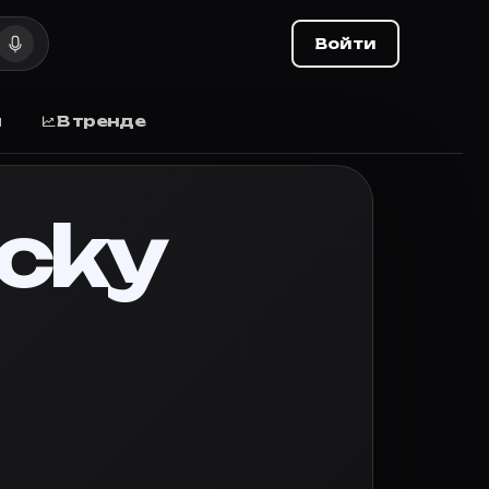
выхода
Войти
ыхода, отзывы.
ы
В тренде
трейлер и постер. Карточка на Movie Planner — добави
cky
ьте оценку и делитесь списком с друзьями.