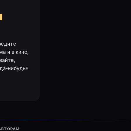
ю (2023)
·
Начало (2010)
·
Лабораторные условия (2017
м
ведите
а и в кино,
вайте,
да-нибудь».
АВТОРАМ