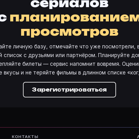
сериалов
похождения Красной Шапочки (1993)
·
Дорога к счасть
свою базу.
с
планирование
просмотров
айте личную базу, отмечайте что уже посмотрели, 
 список с друзьями или партнёром. Планируйте дом
епляйте билеты — сервис напомнит вовремя. Оцени
е вкусы и не теряйте фильмы в длинном списке «ког
Зарегистрироваться
КОНТАКТЫ