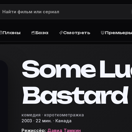
ание, рейтинг, актёры и роли, дата 
исание сюжета, рейтинг, жанр, актёры и роли, дата в
Планы
База
Смотреть
Премьер
е и сюжет
а · Канада. Фильм: описание сюжета, актёры, отзывы, 
Some Lu
er
базу, запланируйте просмотр дома или в кино, постав
Bastard
ie Planner — кино-планировщик
ky Bastard»
комедия · короткометражка
2003 · 22 мин. · Канада
Режиссёр:
Давид Тамкин