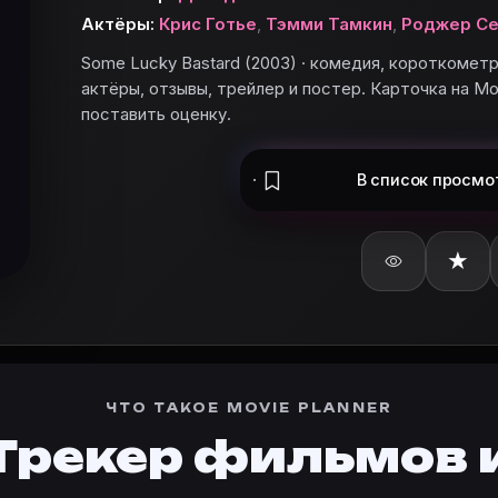
Актёры:
Крис Готье
,
Тэмми Тамкин
,
Роджер С
Some Lucky Bastard (2003) · комедия, короткомет
те «Some Lucky Bastard» в базу и поставьте оценку.
актёры, отзывы, трейлер и постер. Карточка на Mov
ard»
поставить оценку.
а · Канада. Фильм: описание сюжета, актёры, отзывы, 
В список
просмо
рточке Movie Planner.
★
Planner?
сание, жанры, актёры и добавление в свой список. Пл
d (2003)» снялись: Крис Готье — Chris Miller, Тэмми 
льмов?
r, нажмите «Добавить в базу» или войдите в кабинет на
ЧТО ТАКОЕ MOVIE PLANNER
Трекер фильмов 
тренде
·
Премьеры
·
Карточки фильмов