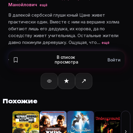
Ненад Филипович
— Zuba
Манойлович
ещё
Михайло Тодорович
— The Clerk (в титрах: Mihajlo T
В далекой сербской глуши юный Цане живет
Мария Ковачевич
— Pahuljica Milovanovic
практически один. Вместе с ним на вершине холма
Митар Крсманович
— The Priest 1
обитают лишь его дедушка, их корова, да по
Карточки актёров с ролями — на Movie Planner. Доба
соседству живет учительница. Остальные жители
давно покинули деревушку. Ощущая, что…
ещё
Частые вопросы о «Завет»
В список
Войти
просмотра
О чём фильм «Завет» (2007)?
В далекой сербской глуши юный Цане живет практич
★
↗
Какой рейтинг у «Завет» (2007)?
Рейтинг Кинопоиска ★ 7.5 — на странице Завет (2007
Как отслеживать «Завет» (2007) в Movie Planner?
Похожие
Откройте карточку «Завет (2007)»: описание, жанр
Кто актёры в «Завет» (2007)?
🎬 По 
пути
Режиссёр — Эмир Кустурица. В фильме «Завет (2007)
Как добавить «Завет» в свой список фильмов?
›