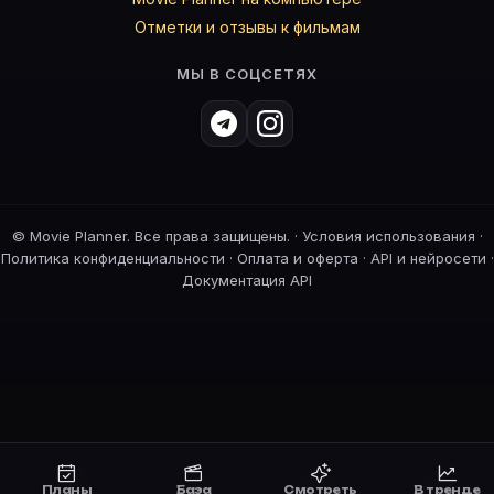
Отметки и отзывы к фильмам
МЫ В СОЦСЕТЯХ
©
Movie Planner. Все права защищены. ·
Условия использования
·
Политика конфиденциальности
·
Оплата и оферта
·
API и нейросети
·
Документация API
Планы
База
Смотреть
В тренде
Планы
Смотреть
Премьеры
В тренде