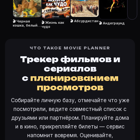
Откройте «Завет (2007)» на Movie Planner, нажмите 
🎬 Абсурдистан
🎬 Черная
🎬 Жизнь как
🎬 Андеграунд
кошка, белый
чудо
кот
Ещё на Movie Planner
Интересные факты о фильмах
·
Как вести watchlist
·
ЧТО ТАКОЕ MOVIE PLANNER
Другие карточки:
Горбатая гора (2005)
·
Эротически
Войти в кабинет
— сохранить «Завет» в свою базу.
Трекер фильмов и
сериалов
с
планированием
просмотров
Собирайте личную базу, отмечайте что уже
посмотрели, ведите совместный список с
друзьями или партнёром. Планируйте дома
и в кино, прикрепляйте билеты — сервис
напомнит вовремя. Оценивайте,