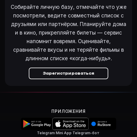
Режиссёр — Тим Уилан. В фильме «Снова прощай (193
Собирайте личную базу, отмечайте что уже
Как добавить «Снова прощай» в свой список фильм
посмотрели, ведите совместный список с
Откройте «Снова прощай (1937)» на Movie Planner, н
друзьями или партнёром. Планируйте дома
Как поставить напоминание о премьере «Снова про
На карточке «Снова прощай (1937)» на Movie Planne
и в кино, прикрепляйте билеты — сервис
напомнит вовремя. Оценивайте,
сравнивайте вкусы и не теряйте фильмы в
длинном списке «когда-нибудь».
Ещё на Movie Planner
Интересные факты о фильмах
·
Как вести watchlist
·
Зарегистрироваться
Другие карточки:
Горбатая гора (2005)
·
Эротически
Войти в кабинет
— сохранить «Снова прощай» в сво
ПРИЛОЖЕНИЯ
Telegram Mini App
·
Telegram-бот
·