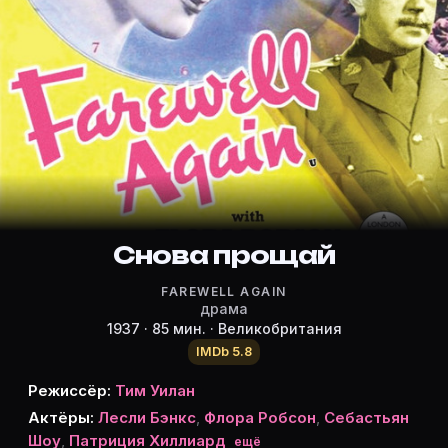
Режиссёр, актёры и роли «Снова 
Режиссёр и актёры:
Тим Уилан
(режиссёр)
Лесли Бэнкс
Flora Robson
Себастьян Шоу
Патриция Хиллиард
Роберт Кохрэн
Снова прощай
Энтони Бушелл
FAREWELL AGAIN
Рене Рэй
драма
Роберт Ньютон
1937 · 85 мин. · Великобритания
Leonora Corbett
IMDb 5.8
Дж.Х. Робертс
Режиссёр:
Тим Уилан
Элиот Мейкхэм
Актёры:
Лесли Бэнкс
,
Флора Робсон
,
Себастьян
Мартита Хант
Шоу
,
Патриция Хиллиард
ещё