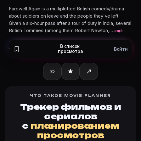
Эдвард Лекси
Маире О’Нилл
Farewell Again is a multiplotted British comedy/drama
about soldiers on leave and the people they've left.
Уолли Патч
Given a six-hour pass after a tour of duty in India, several
Маргарет Моффатт
British Tommies (among them Robert Newton,…
ещё
Карточки актёров с ролями — на Movie Planner. Доб
В список
Войти
просмотра
Частые вопросы о «Снова прощай
★
↗
О чём фильм «Снова прощай» (1937)?
Farewell Again is a multiplotted British comedy/drama a
Дата выхода в мире «Снова прощай» (1937)?
Дата выхода в мире: 15.05.1937. Актуальная дата на 
ЧТО ТАКОЕ MOVIE PLANNER
Какой рейтинг у «Снова прощай» (1937)?
Трекер фильмов и
Актуальный рейтинг Снова прощай (1937) — на карто
сериалов
Как отслеживать «Снова прощай» (1937) в Movie Pla
с
планированием
Откройте карточку «Снова прощай (1937)»: описани
просмотров
Кто актёры в «Снова прощай» (1937)?