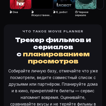
🎬 Она
🎬
🎬 Я, робот
📺 Черное
Искусственный
зеркало
Ещё на Movie Planner
разум
Интересные факты о фильмах
·
Как вести watchlist
·
Другие карточки:
Горбатая гора (2005)
·
Эротически
ЧТО ТАКОЕ MOVIE PLANNER
Войти в кабинет
— сохранить «Из машины» в свою б
Трекер фильмов и
сериалов
с
планированием
просмотров
Собирайте личную базу, отмечайте что уже
посмотрели, ведите совместный список с
друзьями или партнёром. Планируйте дома
и в кино, прикрепляйте билеты — сервис
напомнит вовремя. Оценивайте,
сравнивайте вкусы и не теряйте фильмы в