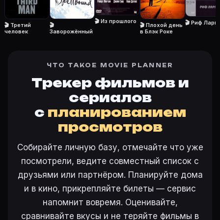
Кто актёры в «Где-то в ночи» (1946)?
Режиссёр — Джозеф Лео Манкевич. В фильме «Где-то в
🎬 Из прошлого
🎬 Риф Ларг
🎬 Третий
🎬
🎬 Плохой день
Как добавить «Где-то в ночи» в свой список фильм
человек
Заворожённый
в Блэк Роке
Откройте «Где-то в ночи (1946)» на Movie Planner, 
Как поставить напоминание о премьере «Где-то в н
На карточке «Где-то в ночи (1946)» на Movie Plann
ЧТО ТАКОЕ MOVIE PLANNER
Трекер фильмов и
сериалов
Ещё на Movie Planner
с
планированием
просмотров
Интересные факты о фильмах
·
Как вести watchlist
·
Другие карточки:
Горбатая гора (2005)
·
Эротически
Собирайте личную базу, отмечайте что уже
Войти в кабинет
— сохранить «Где-то в ночи» в сво
посмотрели, ведите совместный список с
друзьями или партнёром. Планируйте дома
и в кино, прикрепляйте билеты — сервис
напомнит вовремя. Оценивайте,
сравнивайте вкусы и не теряйте фильмы в