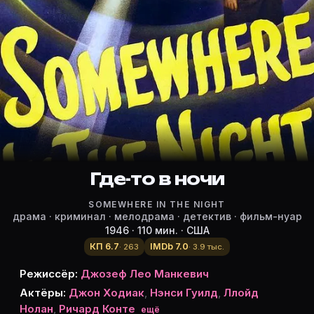
Режиссёр, актёры и роли «Где-то 
Режиссёр и актёры:
Джозеф Лео Манкевич
(режиссёр)
Джон Ходиак
— George W. Taylor
Нэнси Гуилд
— Christy Smith
Ллойд Нолан
— Police Lt. Donald Kendall
Richard Conte
Где-то в ночи
— Mel Phillips
Жозефин Хатчинсон
— Elizabeth Conroy
SOMEWHERE IN THE NIGHT
Фриц Кортнер
— Anzelmo aka Dr. Oracle
драма · криминал · мелодрама · детектив · фильм-нуар
Марго Вуд
— Phyllis
1946 · 110 мин. · США
Sheldon Leonard
— Sam
КП 6.7
IMDb 7.0
· 263
· 3.9 тыс.
Lou Nova
— Hubert
Режиссёр:
Джозеф Лео Манкевич
Хаусли Стивенсон
— Michael Conroy
Актёры:
Джон Ходиак
,
Нэнси Гуилд
,
Ллойд
Джон Расселл
— Marine Captain
Нолан
,
Ричард Конте
ещё