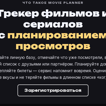
 4761860
·
Фильм 447301
ЧТО ТАКОЕ MOVIE PLANNER
ется по лестнице» в свою базу.
Трекер фильмов 
сериалов
с
планирование
просмотров
айте личную базу, отмечайте что уже посмотрели, 
 список с друзьями или партнёром. Планируйте дом
епляйте билеты — сервис напомнит вовремя. Оцени
е вкусы и не теряйте фильмы в длинном списке «ког
Зарегистрироваться