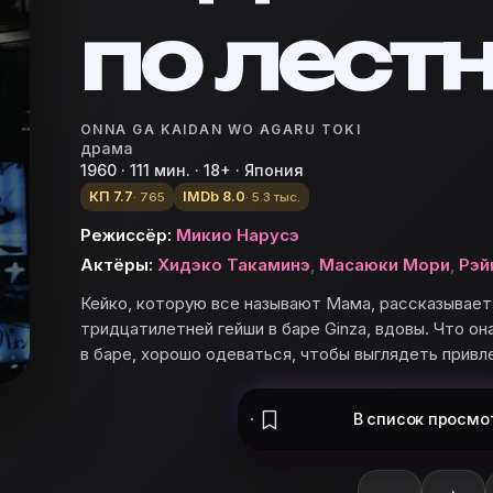
по лест
ONNA GA KAIDAN WO AGARU TOKI
драма
1960 · 111 мин. · 18+ · Япония
КП 7.7
IMDb 8.0
· 765
· 5.3 тыс.
Режиссёр:
Микио Нарусэ
Актёры:
Хидэко Такаминэ
,
Масаюки Мори
,
Рэй
Кейко, которую все называют Мама, рассказывае
тридцатилетней гейши в баре Ginza, вдовы. Что о
в баре, хорошо одеваться, чтобы выглядеть привл
В список
просмо
вьте «Когда женщина поднимается по лестнице» в базу