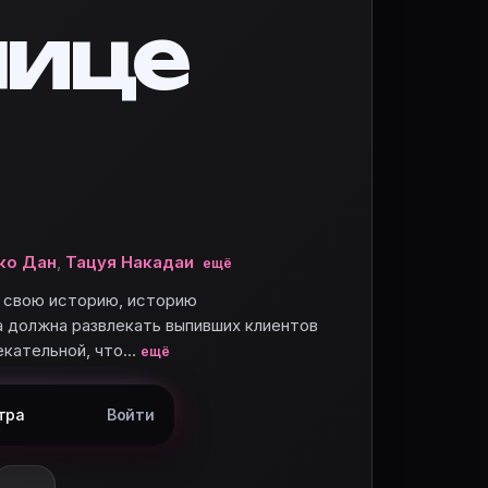
нице
ко Дан
,
Тацуя Накадаи
ещё
т свою историю, историю
на должна развлекать выпивших клиентов
екательной, что…
ещё
тра
Войти
 и поставьте оценку.