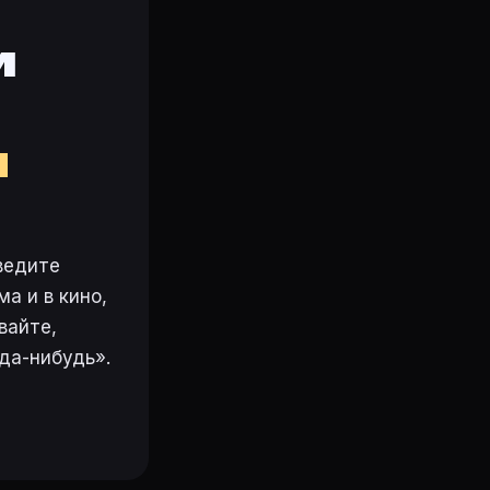
и
м
ведите
а и в кино,
вайте,
да-нибудь».