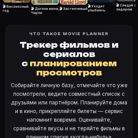
Ещё на Movie Planner
🎬 Следуй за
🎬 Уходит
🎬 Високосный
🎬 Догони меня,
🎬 Застенчивый
Интересные факты о фильмах
·
Как вести watchlist
·
лидером
улыбаясь
год
Чарли
Другие карточки:
Горбатая гора (2005)
·
Эротически
Войти в кабинет
— сохранить «Забегаловка» в свою 
ЧТО ТАКОЕ MOVIE PLANNER
Трекер фильмов и
сериалов
с
планированием
просмотров
Собирайте личную базу, отмечайте что уже
посмотрели, ведите совместный список с
друзьями или партнёром. Планируйте дома
и в кино, прикрепляйте билеты — сервис
напомнит вовремя. Оценивайте,
сравнивайте вкусы и не теряйте фильмы в
длинном списке «когда-нибудь».