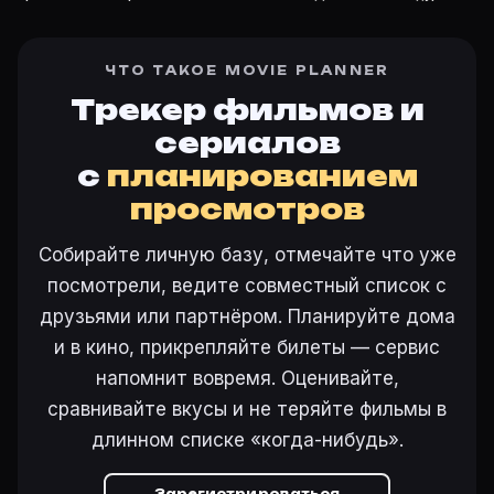
Другие карточки:
Горбатая гора (2005)
·
Эротически
Лайн
Войти в кабинет
— сохранить «Мошенники и отчаянн
ЧТО ТАКОЕ MOVIE PLANNER
Трекер фильмов и
сериалов
с
планированием
просмотров
Собирайте личную базу, отмечайте что уже
посмотрели, ведите совместный список с
друзьями или партнёром. Планируйте дома
и в кино, прикрепляйте билеты — сервис
напомнит вовремя. Оценивайте,
сравнивайте вкусы и не теряйте фильмы в
длинном списке «когда-нибудь».
Зарегистрироваться