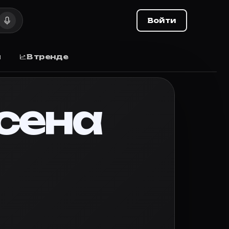
 выхода
Войти
 выхода, отзывы.
ы
В тренде
wel thieves does.
сена
вьте оценку и делитесь списком с друзьями.