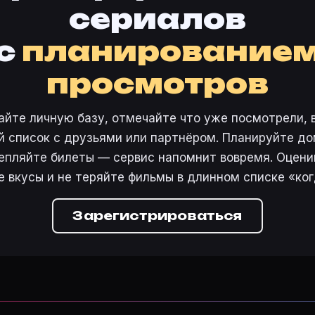
сериалов
eless jewels. She herself doesn't know it, but a gang of je
с
планирование
арточке «Вход Арсена Люпена (1944)» на Movie Planner.
просмотров
карточке Movie Planner.
e Planner?
айте личную базу, отмечайте что уже посмотрели, 
сание, жанры, актёры и добавление в свой список. П
 список с друзьями или партнёром. Планируйте дом
епляйте билеты — сервис напомнит вовремя. Оцени
 (1944)» снялись: Чарльз Корвин, Элла Рейнс, Дж. К
е вкусы и не теряйте фильмы в длинном списке «ког
фильмов?
er, нажмите «Добавить в базу» или войдите в кабинет 
Зарегистрироваться
 Люпена» (1944)?
lanner нажмите кнопку с колокольчиком — пришлём нап
тренде
·
Премьеры
·
Карточки фильмов
 4761860
·
Фильм 447301