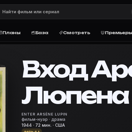
ание, рейтинг, актёры и роли, дата
писание сюжета, рейтинг, жанр, актёры и роли, дата
4)
Планы
База
Смотреть
Премьер
ие и сюжет
eless jewels. She herself doesn't know it, but a gang of je
Вход Ар
ner
Люпена
 базу, запланируйте просмотр дома или в кино, поста
vie Planner — кино-планировщик
сена Люпена»
ENTER ARSÈNE LUPIN
фильм-нуар · драма
1944 · 72 мин. · США