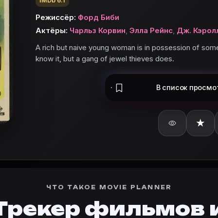
IMDb 6.1
Режиссёр:
Форд Биби
Актёры:
Чарльз Корвин
,
Элла Рейнс
,
Дж. Кэрол
A rich but naive young woman is in possession of some
know it, but a gang of jewel thieves does.
В список
просмо
★
ЧТО ТАКОЕ MOVIE PLANNER
ьте «Вход Арсена Люпена» в базу и поставьте оценку.
Трекер фильмов 
пена»