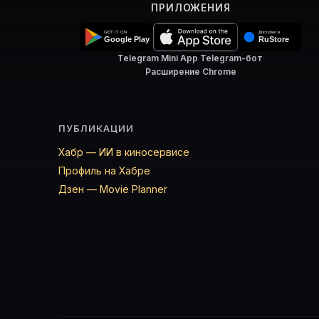
Войти в кабинет
— сохранить «Вход Арсена Люпена» в
ПРИЛОЖЕНИЯ
Telegram Mini App
·
Telegram-бот
·
Расширение Chrome
ПУБЛИКАЦИИ
Хабр — ИИ в киносервисе
Профиль на Хабре
Дзен — Movie Planner