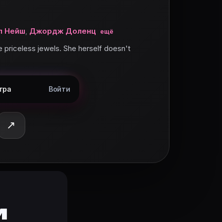
л Нейш
,
Джордж Доленц
ещё
 priceless jewels. She herself doesn't
тра
Войти
↗
и