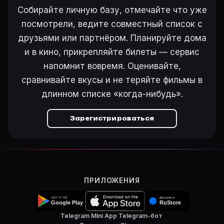
Режиссёр — Ламберт Хилльер. В фильме «The Pinto Kid
Собирайте личную базу, отмечайте что уже
Как добавить «The Pinto Kid» в свой список фильмо
посмотрели, ведите совместный список с
Откройте «The Pinto Kid (1941)» на Movie Planner, н
друзьями или партнёром. Планируйте дома
Как поставить напоминание о премьере «The Pinto Ki
и в кино, прикрепляйте билеты — сервис
На карточке «The Pinto Kid (1941)» на Movie Planne
напомнит вовремя. Оценивайте,
сравнивайте вкусы и не теряйте фильмы в
длинном списке «когда-нибудь».
Ещё на Movie Planner
Интересные факты о фильмах
·
Как вести watchlist
·
Зарегистрироваться
Другие карточки:
Горбатая гора (2005)
·
Эротически
Войти в кабинет
— сохранить «The Pinto Kid» в свою
ПРИЛОЖЕНИЯ
Telegram Mini App
·
Telegram-бот
·