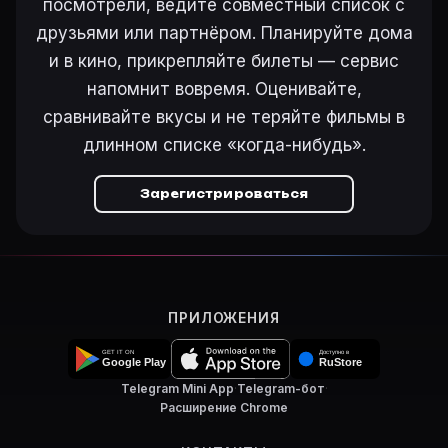
посмотрели, ведите совместный список с
На карточке «Cheating Blondes (1933)» на Movie Pla
друзьями или партнёром. Планируйте дома
и в кино, прикрепляйте билеты — сервис
напомнит вовремя. Оценивайте,
Ещё на Movie Planner
сравнивайте вкусы и не теряйте фильмы в
Интересные факты о фильмах
·
Как вести watchlist
·
длинном списке «когда-нибудь».
Другие карточки:
Фильм 77647
·
Фильм 24287
·
Фил
Войти в кабинет
— сохранить «Cheating Blondes» в с
Зарегистрироваться
ПРИЛОЖЕНИЯ
Telegram Mini App
·
Telegram-бот
·
Расширение Chrome