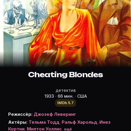
Режиссёр, актёры и роли «Cheating
Режиссёр и актёры:
Джозеф Леверинг
(режиссёр)
Тельма Тодд
Ральф Харольд
Инез Кортни
Милтон Уоллис
Мэй Буш
Cheating Blondes
Эрл МакКарти
Уильям Хамфри
детектив
Dorothy Gulliver
1933 · 66 мин. · США
Brooks Benedict
IMDb 5.7
Эдди Фетерстон
Режиссёр:
Джозеф Леверинг
Бен Сэвадж
Актёры:
Тельма Тодд
,
Ральф Харольд
,
Инез
Эдна Мерфи
Кортни
,
Милтон Уоллис
ещё