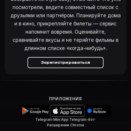
посмотрели, ведите совместный список с
Ещё на Movie Planner
друзьями или партнёром. Планируйте дома
и в кино, прикрепляйте билеты — сервис
Интересные факты о фильмах
·
Как вести watchlist
·
Другие карточки:
Горбатая гора (2005)
·
Эротически
напомнит вовремя. Оценивайте,
Войти в кабинет
— сохранить «The False Alarm» в св
сравнивайте вкусы и не теряйте фильмы в
длинном списке «когда-нибудь».
Зарегистрироваться
ПРИЛОЖЕНИЯ
Telegram Mini App
·
Telegram-бот
·
Расширение Chrome