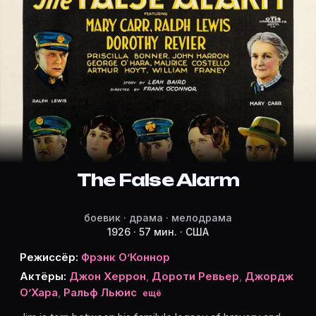
Режиссёр, актёры и роли «The Fals
Режиссёр и актёры:
Фрэнк О’Коннор
(режиссёр)
Джон Херрон
Дороти Ревьер
Джордж О’Хара
Ральф Льюис
Присцилла Боннер
The False Alarm
Мэри Карр
Лиллиан Лейтон
боевик · драма · мелодрама
Морис Костильо
1926 · 57 мин. · США
Билли Фрэни
Режиссёр:
Фрэнк О’Коннор
Артур Хойт
Актёры:
Джон Херрон
,
Дороти Ревьер
,
Джордж
Карточки актёров с ролями — на Movie Planner. Доба
О’Хара
,
Ральф Льюис
ещё