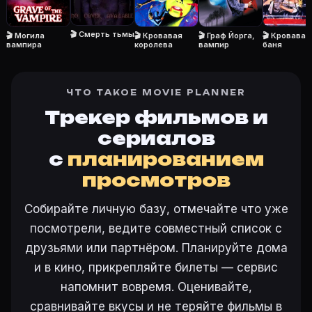
Режиссёр — Рэй Дэнтон. В фильме «Повелитель смерт
Как добавить «Повелитель смерти» в свой список 
🎬 Смерть тьмы
🎬 Могила
🎬 Кровавая
🎬 Граф Йорга,
🎬 Кровавая
Откройте «Повелитель смерти (1972)» на Movie Plann
вампира
королева
вампир
баня
Как поставить напоминание о премьере «Повелитель
На карточке «Повелитель смерти (1972)» на Movie P
ЧТО ТАКОЕ MOVIE PLANNER
Трекер фильмов и
сериалов
Ещё на Movie Planner
с
планированием
Интересные факты о фильмах
·
Как вести watchlist
·
просмотров
Другие карточки:
Фильм 77647
·
Фильм 24287
·
Фил
Войти в кабинет
— сохранить «Повелитель смерти» 
Собирайте личную базу, отмечайте что уже
посмотрели, ведите совместный список с
друзьями или партнёром. Планируйте дома
и в кино, прикрепляйте билеты — сервис
напомнит вовремя. Оценивайте,
сравнивайте вкусы и не теряйте фильмы в