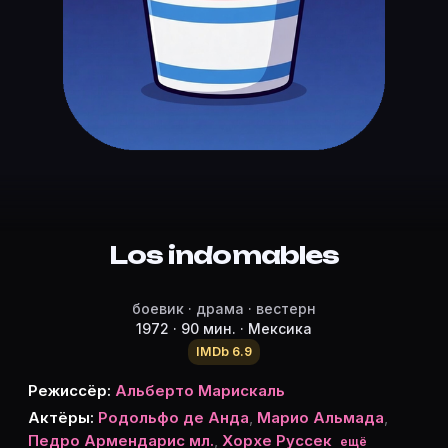
Режиссёр, актёры и роли «Los ind
Режиссёр и актёры:
Альберто Марискаль
(режиссёр)
Родольфо де Анда
Марио Альмада
Педро Армендарис мл.
Хорхе Руссек
Клаудия Ислас
Los indomables
Хина Моретт
Bruno Rey
боевик · драма · вестерн
Хорхе Арвису
1972 · 90 мин. · Мексика
Эрнандо Наме
IMDb 6.9
Arturo Silva
Режиссёр:
Альберто Марискаль
Arturo Guzman
Актёры:
Родольфо де Анда
,
Марио Альмада
,
John Howard
Педро Армендарис мл.
,
Хорхе Руссек
ещё