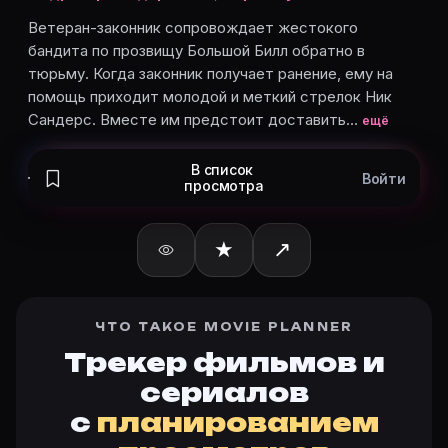
Агустин Исунса
Рэй Мойер
Ветеран-законник сопровождает жестокого
бандита по прозвищу Большой Билл обратно в
Jaime Pizano
тюрьму. Когда законник получает ранение, ему на
Карточки актёров с ролями — на Movie Planner. Доба
помощь приходит молодой и меткий стрелок Ник
Сандерс. Вместе им предстоит доставить…
ещё
Частые вопросы о «Los indomables
В список
Войти
просмотра
О чём фильм «Los indomables» (1972)?
Ветеран-законник сопровождает жестокого бандита
★
↗
Дата выхода в мире «Los indomables» (1972)?
Дата выхода в мире: 16.11.1972. Актуальная дата на к
Какой рейтинг у «Los indomables» (1972)?
Актуальный рейтинг Los indomables (1972) — на карт
ЧТО ТАКОЕ MOVIE PLANNER
Как отслеживать «Los indomables» (1972) в Movie Pla
Трекер фильмов и
Откройте карточку «Los indomables (1972)»: описан
сериалов
Кто актёры в «Los indomables» (1972)?
с
планированием
Режиссёр — Альберто Марискаль. В фильме «Los indo