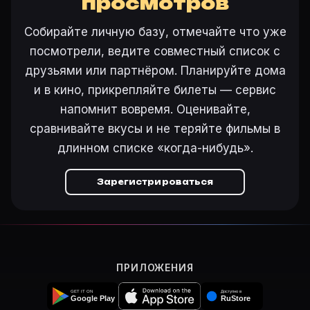
просмотров
Как добавить «Los indomables» в свой список фильм
Откройте «Los indomables (1972)» на Movie Planner, 
Собирайте личную базу, отмечайте что уже
Как поставить напоминание о премьере «Los indomab
посмотрели, ведите совместный список с
На карточке «Los indomables (1972)» на Movie Plann
друзьями или партнёром. Планируйте дома
и в кино, прикрепляйте билеты — сервис
напомнит вовремя. Оценивайте,
Ещё на Movie Planner
сравнивайте вкусы и не теряйте фильмы в
Интересные факты о фильмах
·
Как вести watchlist
·
длинном списке «когда-нибудь».
Другие карточки:
Фильм 77647
·
Фильм 24287
·
Фил
Войти в кабинет
— сохранить «Los indomables» в сво
Зарегистрироваться
ПРИЛОЖЕНИЯ