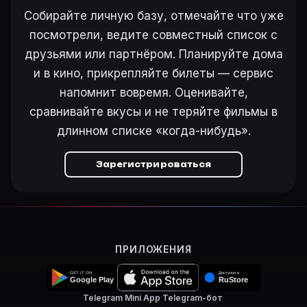
Ещё на Movie Planner
Собирайте личную базу, отмечайте что уже
Интересные факты о фильмах
·
Как вести watchlist
·
посмотрели, ведите совместный список с
Другие карточки:
Горбатая гора (2005)
·
Эротически
друзьями или партнёром. Планируйте дома
Войти в кабинет
— сохранить «Портрет Дориана Гре
и в кино, прикрепляйте билеты — сервис
напомнит вовремя. Оценивайте,
сравнивайте вкусы и не теряйте фильмы в
длинном списке «когда-нибудь».
Зарегистрироваться
ПРИЛОЖЕНИЯ
Telegram Mini App
·
Telegram-бот
·