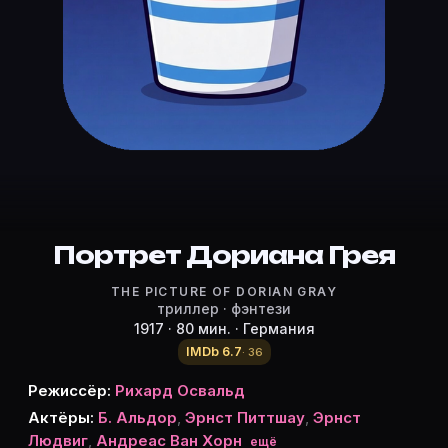
Режиссёр, актёры и роли «Портре
Режиссёр и актёры:
Рихард Освальд
(режиссёр)
Б. Альдор
— Dorian Gray
Эрнст Питтшау
— Herzog Henry Wotton
Эрнст Людвиг
— Basil Hallward, Maler
Andreas Van Horn
— Alan Campbell, Chemiker
Лиа Лара
Портрет Дориана Грея
— Sibyl Vane
Sophie Pagay
— Deren Mutter
THE PICTURE OF DORIAN GRAY
Arthur Wellin
— James Vane, Sibyls Bruder
триллер · фэнтези
Люпу Пик
— Dorians Kammerdiener
1917 · 80 мин. · Германия
Карточки актёров с ролями — на Movie Planner. Доб
IMDb 6.7
· 36
Режиссёр:
Рихард Освальд
Актёры:
Б. Альдор
,
Эрнст Питтшау
,
Эрнст
Частые вопросы о «Портрет Дориа
Людвиг
,
Андреас Ван Хорн
ещё