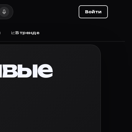
выхода
Войти
ыхода, отзывы.
ы
В тренде
в Королевстве Добродеев высоко в облаках. Заботлив
ивые
те оценку и делитесь списком с друзьями.