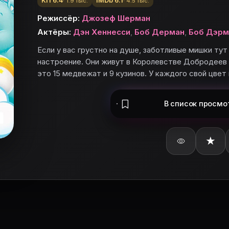
КП 6.4
IMDb 6.1
· 1.9 тыс.
· 4.5 тыс.
Режиссёр:
Джозеф Шерман
Актёры:
Дэн Хеннесси
,
Боб Дерман
,
Боб Дэр
Если у вас грустно на душе, заботливые мишки тут
настроение. Они живут в Королевстве Добродеев 
это 15 медвежат и 9 кузинов. У каждого свой цвет
В список
просмо
★
ьте «Заботливые мишки» в базу и поставьте оценку.
шки»