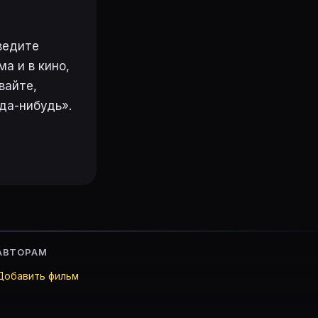
ведите
а и в кино,
вайте,
да-нибудь».
АВТОРАМ
Добавить фильм