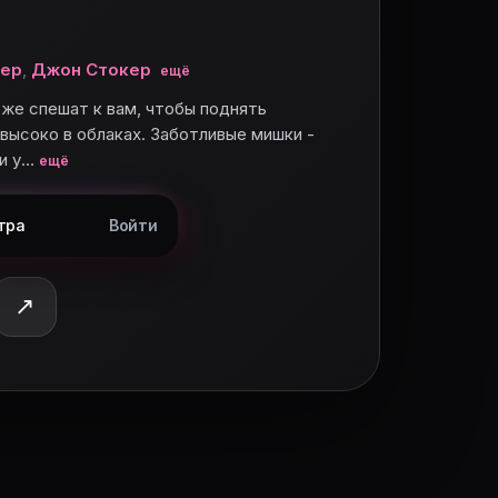
мер
,
Джон Стокер
ещё
 же спешат к вам, чтобы поднять
высоко в облаках. Заботливые мишки -
 и у…
ещё
тра
Войти
↗