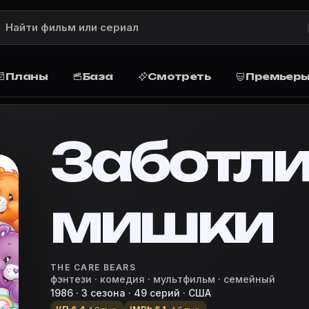
ие, рейтинг, актёры и роли, дата 
исание сюжета, рейтинг, жанр, актёры и роли, дата в
Планы
База
Смотреть
Премьер
 и сюжет
 спешат к вам, чтобы поднять настроение. Они живут 
Заботл
r
мишки
азу, запланируйте просмотр дома или в кино, поставь
e Planner — кино-планировщик
вые мишки»
THE CARE BEARS
фэнтези · комедия · мультфильм · семейный
1986 · 3 сезона · 49 серий · США