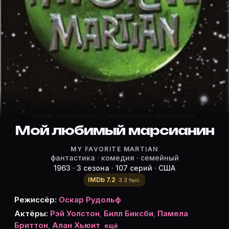
Режиссёр, актёры и роли «Мой л
Режиссёр и актёры:
Оскар Рудольф
(режиссёр)
Рэй Уолстон
— Uncle Martin
Bill Bixby
— Tim O'Hara
Pamela Britton
— Mrs. Lorelei Brown
Алан Хьюит
— Det. Bill Brennan
Дж. Пэт О’Мэлли
Мой любимый марсианин
— Mr. Harry Burns
Рой Энджел
— Police Captain
MY FAVORITE MARTIAN
Ли Кригер
— Officer Walker
фантастика · комедия · семейный
Хэл Бэйлор
— Red
1963 · 3 сезона · 107 серий · США
Гарри Лоутер
— Detective Smithers
IMDb 7.2
· 3.3 тыс.
Cliff Norton
— J. Nathaniel Pierce
Режиссёр:
Оскар Рудольф
Энн Маршалл
— Angela Brown
Актёры:
Рэй Уолстон
,
Билл Биксби
,
Памела
Берни Копелл
— George
Бриттон
,
Алан Хьюит
ещё