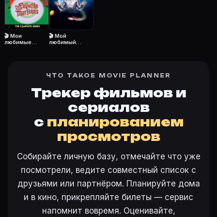
Режиссёр — Оскар Рудольф. В сериале «Мой любимый м
Как добавить «Мой любимый марсианин» в свой сп
Откройте «Мой любимый марсианин (1963)» на Movie 
🎬 Мои
🎬 Мой
Как поставить напоминание о премьере «Мой любим
любимые
любимый
марсиане
марсианин
На карточке «Мой любимый марсианин (1963)» на Mo
ЧТО ТАКОЕ MOVIE PLANNER
Трекер фильмов и
Ещё на Movie Planner
сериалов
Интересные факты о фильмах
·
Как вести watchlist
·
с
планированием
Другие карточки:
Горбатая гора (2005)
·
Эротически
просмотров
Войти в кабинет
— сохранить «Мой любимый марсиа
Собирайте личную базу, отмечайте что уже
посмотрели, ведите совместный список с
друзьями или партнёром. Планируйте дома
и в кино, прикрепляйте билеты — сервис
напомнит вовремя. Оценивайте,