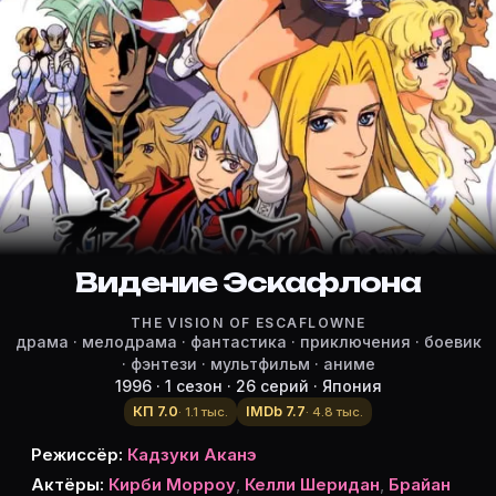
Режиссёр, актёры и роли «Видени
Режиссёр и актёры:
Кадзуки Аканэ
(режиссёр)
Kirby Morrow
— Van Fanel, озвучка
Kelly Sheridan
— Hitomi Kanzaki, озвучка
Брайан Драммонд
— Allen Schezar
Жослин Ловен
— Merle
Пол Добсон
Видение Эскафлона
— Folken Fanel
Майкл Добсон
— Dryden Fassa
THE VISION OF ESCAFLOWNE
Венус Терцо
— Millerna Aston
драма · мелодрама · фантастика · приключения · боевик
Вик Миньона
— Folken
· фэнтези · мультфильм · аниме
1996 · 1 сезон · 26 серий · Япония
Коллин Клинкенберд
— Millerna Aston
КП 7.0
IMDb 7.7
Аарон Дисмьюк
— Van Fanel
· 1.1 тыс.
· 4.8 тыс.
Кэйтлин Гласс
— Hitomi Kanzaki
Режиссёр:
Кадзуки Аканэ
Alexis Tipton
— Merle (Funimation dub)
Актёры:
Кирби Морроу
,
Келли Шеридан
,
Брайан