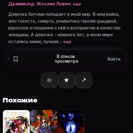
Сонни Стрейт
— Allen Schezar
Драммонд
,
Жослин Ловен
ещё
Даррен Плевин
— Van Fanel (Animax Asia dub)
Девочка Хитоми попадает в иной мир. В нем война,
Мая Сакамото
— Hitomi Kanzaki, озвучка
жестокость, смерть, романтика героев-рыцарей,
Томокадзу Сэки
— Van Fanel, озвучка
взрослое отношение к ней и восприятие в качестве
Карточки актёров с ролями — на Movie Planner. Доб
женщины. А девочке - немного лет, в ином мире
остались мама, лучшая…
ещё
В список
Частые вопросы о «Видение Эска
Войти
просмотра
О чём сериал «Видение Эскафлона» (1996)?
Девочка Хитоми попадает в иной мир. В нем война,
★
↗
Какой рейтинг у «Видение Эскафлона» (1996)?
Рейтинг Кинопоиска ★ 7.0 — на странице Видение Эс
Как отслеживать «Видение Эскафлона» (1996) в Movi
Похожие
Откройте карточку «Видение Эскафлона (1996)»: оп
Кто актёры в «Видение Эскафлона» (1996)?
Режиссёр — Кадзуки Аканэ. В сериале «Видение Эскаф
Как добавить «Видение Эскафлона» в свой список 