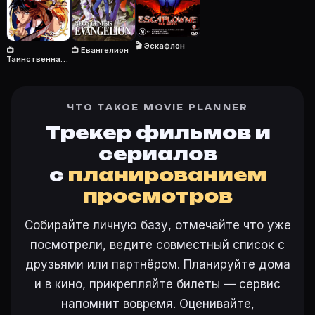
Откройте «Видение Эскафлона (1996)» на Movie Plann
🎬 Эскафлон
📺
📺 Евангелион
Таинственная
Ещё на Movie Planner
игра
Интересные факты о фильмах
·
Как вести watchlist
·
ЧТО ТАКОЕ MOVIE PLANNER
Другие карточки:
Горбатая гора (2005)
·
Эротически
Войти в кабинет
— сохранить «Видение Эскафлона» 
Трекер фильмов и
сериалов
с
планированием
просмотров
Собирайте личную базу, отмечайте что уже
посмотрели, ведите совместный список с
друзьями или партнёром. Планируйте дома
и в кино, прикрепляйте билеты — сервис
напомнит вовремя. Оценивайте,