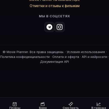
Отметки и отзывы к фильмам
МЫ В СОЦСЕТЯХ
©
Movie Planner. Все права защищены. ·
Условия использования
·
Политика конфиденциальности
·
Оплата и оферта
·
API и нейросети
·
Документация API
Планы
База
Смотреть
В тренде
Планы
Смотреть
Премьеры
В тренде