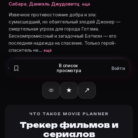
Джина Гершон
— Catwoman, озвучка
Сабара
,
Даниэль Джудовитц
ещё
Richard Green
— Professor Hugo Strange, озвучка
Извечное противостояние добра и зла:
Джейсон Марсден
— Firefly, озвучка
сумасшедший, но обаятельный злодей Джокер —
Ron Perlman
— Killer Croc, озвучка
смертельная угроза для города Готэма.
Карточки актёров с ролями — на Movie Planner. Доб
Бескомпромиссный и загадочный Бэтмэн — его
последняя надежда на спасение. Только герой-
спаситель не…
ещё
Частые вопросы о «Бэтмен»
В список
Войти
О чём сериал «Бэтмен» (2004)?
просмотра
Извечное противостояние добра и зла: сумасшедший
Какой рейтинг у «Бэтмен» (2004)?
★
↗
Рейтинг Кинопоиска ★ 6.8 — на странице Бэтмен (20
Как отслеживать «Бэтмен» (2004) в Movie Planner?
Откройте карточку «Бэтмен (2004)»: описание, жан
ЧТО ТАКОЕ MOVIE PLANNER
Кто актёры в «Бэтмен» (2004)?
Трекер фильмов и
Режиссёр — Брэндон Виетти. В сериале «Бэтмен (200
Как добавить «Бэтмен» в свой список фильмов?
сериалов