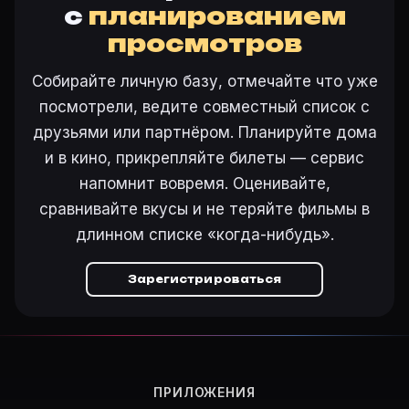
Откройте «Бэтмен (2004)» на Movie Planner, нажмите
с
планированием
просмотров
Собирайте личную базу, отмечайте что уже
Ещё на Movie Planner
посмотрели, ведите совместный список с
Интересные факты о фильмах
·
Как вести watchlist
·
друзьями или партнёром. Планируйте дома
Другие карточки:
Фильм 77647
·
Фильм 24287
·
Фил
и в кино, прикрепляйте билеты — сервис
Войти в кабинет
— сохранить «Бэтмен» в свою базу
напомнит вовремя. Оценивайте,
сравнивайте вкусы и не теряйте фильмы в
длинном списке «когда-нибудь».
Зарегистрироваться
ПРИЛОЖЕНИЯ