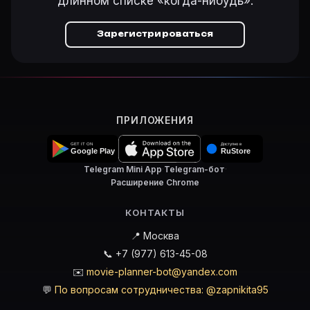
длинном списке «когда-нибудь».
Зарегистрироваться
ПРИЛОЖЕНИЯ
Telegram Mini App
·
Telegram-бот
·
Расширение Chrome
КОНТАКТЫ
📍 Москва
📞 +7 (977) 613-45-08
✉️
movie-planner-bot@yandex.com
💬
По вопросам сотрудничества: @zapnikita95