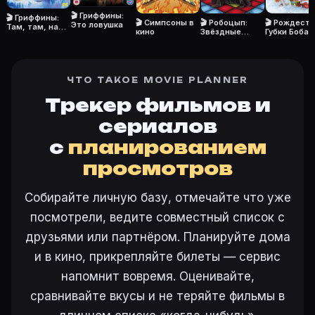
Откройте «Стьюи Гриффин: Нерассказанная история (
🎬 Гриффины:
🎬 Гриффины:
🎬 Симпсоны в
🎬 Робоцып:
🎬 Рождест
Это ловушка
Там, там, на
кино
Звёздные
Губки Боба!
темной
Войны. Эпизод
стороне
III
Ещё на Movie Planner
ЧТО ТАКОЕ MOVIE PLANNER
Интересные факты о фильмах
·
Как вести watchlist
·
Трекер фильмов и
Другие карточки:
Фильм 77647
·
Фильм 24287
·
Фил
сериалов
Войти в кабинет
— сохранить «Стьюи Гриффин: Нера
с
планированием
просмотров
Собирайте личную базу, отмечайте что уже
посмотрели, ведите совместный список с
друзьями или партнёром. Планируйте дома
и в кино, прикрепляйте билеты — сервис
напомнит вовремя. Оценивайте,
сравнивайте вкусы и не теряйте фильмы в