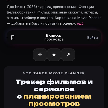
Пьер Лабри
Louis Mafer
Дон Кихот (1933) · драма, приключения · Франция,
Великобритания. Фильм: описание сюжета, актёры,
Чарльз Леже
отзывы, трейлер и постер. Карточка на Movie Planner
Пьер-Луи
— добавить в базу и поставить оценку.
ещё
Карточки актёров с ролями — на Movie Planner. Доб
В список
Войти
просмотра
Частые вопросы о «Дон Кихот»
★
↗
О чём фильм «Дон Кихот» (1933)?
Дон Кихот (1933) · драма, приключения · Франция, 
Дата выхода в мире «Дон Кихот» (1933)?
Дата выхода в мире: 16.03.1933. Актуальная дата на 
ЧТО ТАКОЕ MOVIE PLANNER
Какой рейтинг у «Дон Кихот» (1933)?
Трекер фильмов и
Актуальный рейтинг Дон Кихот (1933) — на карточке
сериалов
Как отслеживать «Дон Кихот» (1933) в Movie Planne
с
планированием
Откройте карточку «Дон Кихот (1933)»: описание, 
просмотров
Кто актёры в «Дон Кихот» (1933)?