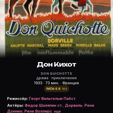
Режиссёр, актёры и роли «Дон Ки
Режиссёр и актёры:
Георг Вильгельм Пабст
(режиссёр)
Федор Шаляпин ст.
Дорвиль
René Donnio
Рене Воллирс
Mady Berry
Дон Кихот
Мирей Бален
DON QUICHOTTE
Жан Де Лимур
драма · приключения
Владимир Соколов
1933 · 73 мин. · Франция
Шарль Мартинелли
IMDb 6.8
· 164
Арлетт Маршаль
Режиссёр:
Георг Вильгельм Пабст
Genica Athanasiou
Актёры:
Федор Шаляпин ст.
,
Дорвиль
,
Рене
Леон Ларив
Доннио
,
Рене Воллирс
ещё