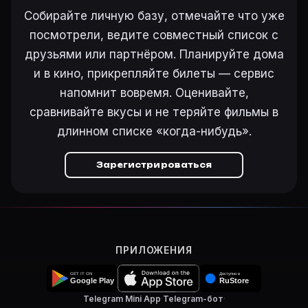
Режиссёр — Георг Вильгельм Пабст. В фильме «Дон К
Собирайте личную базу, отмечайте что уже
Как добавить «Дон Кихот» в свой список фильмов?
посмотрели, ведите совместный список с
Откройте «Дон Кихот (1933)» на Movie Planner, нажм
друзьями или партнёром. Планируйте дома
Как поставить напоминание о премьере «Дон Кихот»
На карточке «Дон Кихот (1933)» на Movie Planner н
и в кино, прикрепляйте билеты — сервис
напомнит вовремя. Оценивайте,
сравнивайте вкусы и не теряйте фильмы в
длинном списке «когда-нибудь».
Ещё на Movie Planner
Интересные факты о фильмах
·
Как вести watchlist
·
Зарегистрироваться
Другие карточки:
Горбатая гора (2005)
·
Эротически
Войти в кабинет
— сохранить «Дон Кихот» в свою б
ПРИЛОЖЕНИЯ
Telegram Mini App
·
Telegram-бот
·