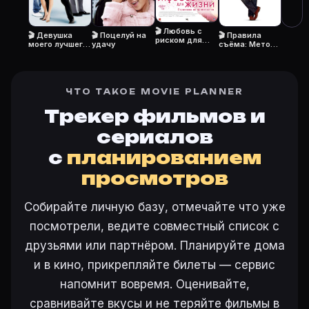
Откройте «Удачи, Чак! (2007)» на Movie Planner, на
🎬 Любовь с
🎬 Девушка
🎬 Поцелуй на
🎬 Правила
риском для
моего лучшего
удачу
съёма: Метод
жизни
друга
Хитча
Ещё на Movie Planner
Интересные факты о фильмах
·
Как вести watchlist
·
ЧТО ТАКОЕ MOVIE PLANNER
Другие карточки:
Горбатая гора (2005)
·
Эротически
Трекер фильмов и
Войти в кабинет
— сохранить «Удачи, Чак!» в свою 
сериалов
с
планированием
просмотров
Собирайте личную базу, отмечайте что уже
посмотрели, ведите совместный список с
друзьями или партнёром. Планируйте дома
и в кино, прикрепляйте билеты — сервис
напомнит вовремя. Оценивайте,
сравнивайте вкусы и не теряйте фильмы в