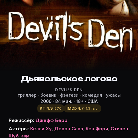
Режиссёр, актёры и роли «Дьяволь
Режиссёр и актёры:
Джефф Берр
(режиссёр)
Kelly Hu
— Caitlin
Девон Сава
— Quinn
Ken Foree
— Leonard
Стивен Шуб
Дьявольское логово
— Nick
Karen M. Maxwell
— Candy
DEVIL'S DEN
Доун Оливери
— Jezebel
триллер · боевик · фэнтези · комедия · ужасы
Ken Ohara
— Zatoichi
2006 · 84 мин. · 18+ · США
Melissa Barker
— Ghoul
КП 4.9
IMDb 4.7
· 270
· 1.3 тыс.
Келли Герерро
— Pixie Ghoul (в титрах: Kelly Guerrero
Режиссёр:
Джефф Берр
Джеки Р. Чан
— Dancer / Ghoul #1
Актёры:
Келли Ху
,
Девон Сава
,
Кен Фори
,
Стивен
Ева-Мария Леонарду
— Dancer / Ghoul #2
Шуб
ещё