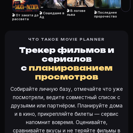
Как добавить «Дьявольское логово» в свой список
Откройте «Дьявольское логово (2006)» на Movie Plan
🎬 В логове
🎬 Последнее
🎬 Сошедшие в
льва
🎬 От заката до
Как поставить напоминание о премьере «Дьявольско
пророчество
Ад
рассвета
На карточке «Дьявольское логово (2006)» на Movie 
ЧТО ТАКОЕ MOVIE PLANNER
Трекер фильмов и
Ещё на Movie Planner
сериалов
Интересные факты о фильмах
·
Как вести watchlist
·
с
планированием
Другие карточки:
Горбатая гора (2005)
·
Эротически
просмотров
Войти в кабинет
— сохранить «Дьявольское логово»
Собирайте личную базу, отмечайте что уже
посмотрели, ведите совместный список с
друзьями или партнёром. Планируйте дома
и в кино, прикрепляйте билеты — сервис
напомнит вовремя. Оценивайте,
сравнивайте вкусы и не теряйте фильмы в