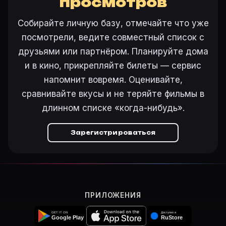
просмотров
Как поставить напоминание о премьере «Анестезия»
На карточке «Анестезия (1938)» на Movie Planner н
Собирайте личную базу, отмечайте что уже
посмотрели, ведите совместный список с
друзьями или партнёром. Планируйте дома
Ещё на Movie Planner
и в кино, прикрепляйте билеты — сервис
Интересные факты о фильмах
·
Как вести watchlist
·
напомнит вовремя. Оценивайте,
Другие карточки:
Горбатая гора (2005)
·
Эротически
сравнивайте вкусы и не теряйте фильмы в
Войти в кабинет
— сохранить «Анестезия» в свою ба
длинном списке «когда-нибудь».
Зарегистрироваться
ПРИЛОЖЕНИЯ