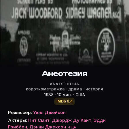
Режиссёр, актёры и роли «Анесте
Режиссёр и актёры:
Уилл Джейсон
(режиссёр)
Пит Смит
Джордж Ду Кант
Эдди Гриббон
Дэнни Джексон
Юджин М. Джексон
Анестезия
Митчелл Льюис
ANAESTHESIA
Альберто Морин
короткометражка · драма · история
Lee Phelps
1938 · 10 мин. · США
Tom Rutherford
IMDb 6.4
Уолтер Содерлинг
Режиссёр:
Уилл Джейсон
Уилл Стэнтон
Актёры:
Пит Смит
,
Джордж Ду Кант
,
Эдди
Phillip Terry
Гриббон
,
Дэнни Джексон
ещё