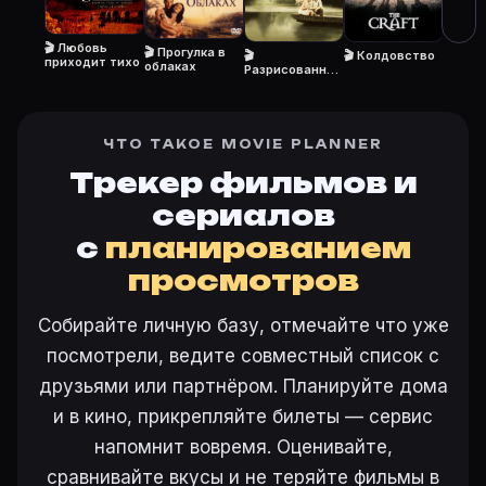
Откройте «Обыкновенная магия (2005)» на Movie Plan
🎬 Любовь
🎬 Прогулка в
🎬
🎬 Колдовство
приходит тихо
облаках
Разрисованная
вуаль
Ещё на Movie Planner
Интересные факты о фильмах
·
Как вести watchlist
·
ЧТО ТАКОЕ MOVIE PLANNER
Другие карточки:
Горбатая гора (2005)
·
Эротически
Трекер фильмов и
Войти в кабинет
— сохранить «Обыкновенная магия»
сериалов
с
планированием
просмотров
Собирайте личную базу, отмечайте что уже
посмотрели, ведите совместный список с
друзьями или партнёром. Планируйте дома
и в кино, прикрепляйте билеты — сервис
напомнит вовремя. Оценивайте,
сравнивайте вкусы и не теряйте фильмы в